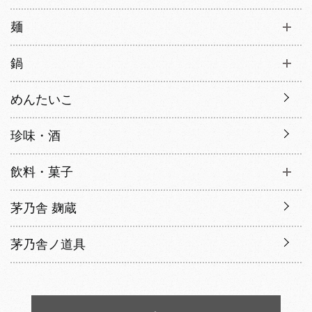
麺
鍋
めんたいこ
珍味・酒
飲料・菓子
茅乃舎 麹蔵
茅乃舎ノ道具