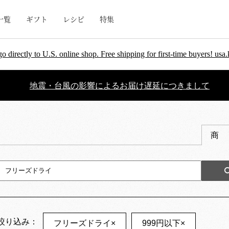
一覧
ギフト
レシピ
特集
go directly to U.S. online shop. Free shipping for first-time buyers! u
地震・台風の影響によるお届け遅延につきまして
商
絞り込み：
フリーズドライ
×
999円以下
×