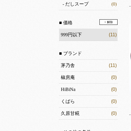
-
だしスープ
(0)
■ 価格
× 解除
999円以下
(11)
■ ブランド
茅乃舎
(11)
椒房庵
(0)
HiBiNa
(0)
くばら
(0)
久原甘糀
(0)