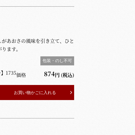
しがあおさの風味を引き立て、ひと
がります。
包装・のし不可
号】
1735
874
価格
円
(税込)
お買い物かごに入れる