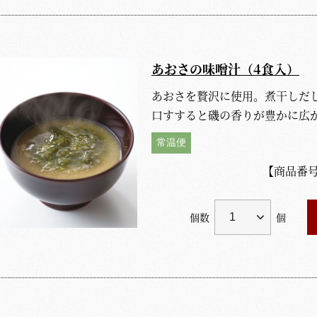
あおさの味噌汁（4食入）
あおさを贅沢に使用。煮干しだ
口すすると磯の香りが豊かに広
常温便
【商品番
個数
個