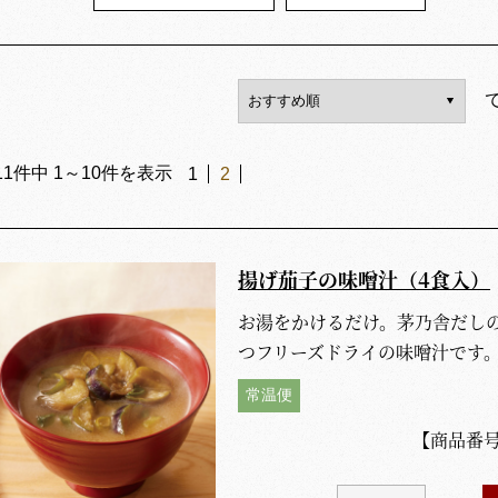
11
件中
1
～
10
件を表示
1
2
揚げ茄子の味噌汁（4食入）
お湯をかけるだけ。茅乃舎だし
つフリーズドライの味噌汁です
常温便
【商品番