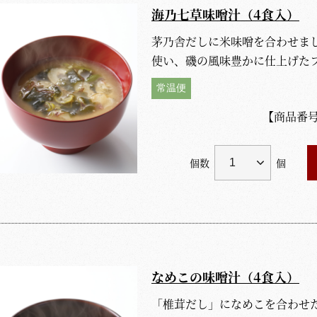
海乃七草味噌汁（4食入）
茅乃舎だしに米味噌を合わせま
使い、磯の風味豊かに仕上げた
常温便
【商品番
個数
個
なめこの味噌汁（4食入）
「椎茸だし」になめこを合わせ