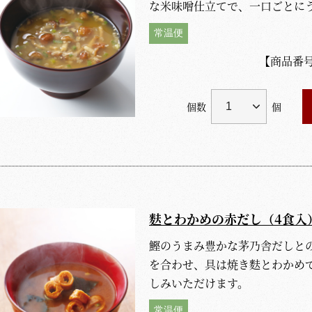
な米味噌仕立てで、一口ごとに
常温便
【商品番
個数
個
麩とわかめの赤だし（4食入
鰹のうまみ豊かな茅乃舎だしと
を合わせ、具は焼き麩とわかめ
しみいただけます。
常温便