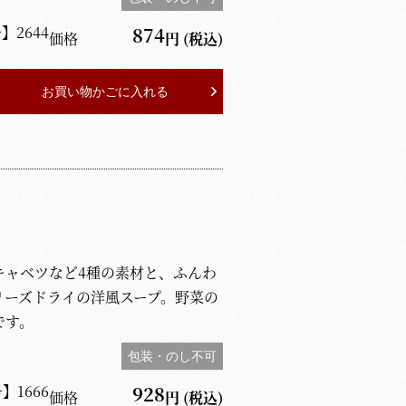
号】
2644
874
価格
円
(税込)
お買い物かごに入れる
キャベツなど4種の素材と、ふんわ
リーズドライの洋風スープ。野菜の
です。
包装・のし不可
号】
1666
928
価格
円
(税込)