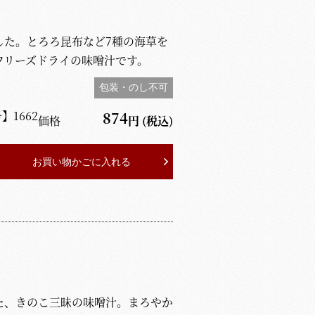
した。とろろ昆布など7種の海草を
フリーズドライの味噌汁です。
包装・のし不可
号】
1662
874
価格
円
(税込)
お買い物かごに入れる
た、きのこ三昧の味噌汁。まろやか