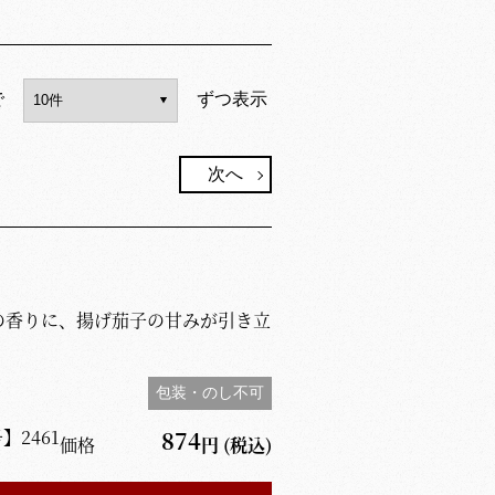
で
ずつ表示
次へ
の香りに、揚げ茄子の甘みが引き立
。
包装・のし不可
号】
2461
874
価格
円
(税込)