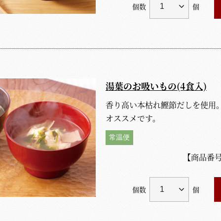
個数
個
湯葉のお吸いもの(4食入)
香り高い本枯れ鰹節だしを使用
オススメです。
常温便
【商品番
個数
個