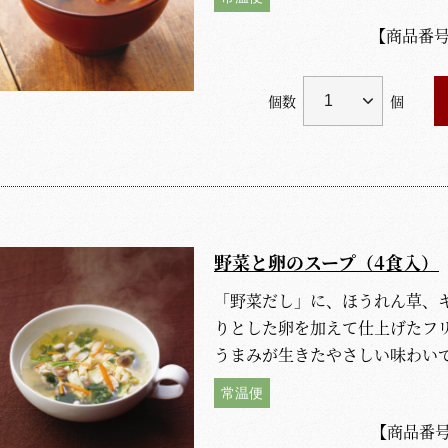
【商品番
個数
個
野菜と卵のスープ（4食入）
「野菜だし」に、ほうれん草、
りとした卵を加えて仕上げたフ
うまみが生きたやさしい味わい
常温便
【商品番