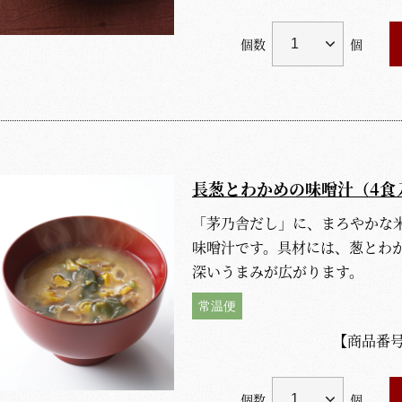
個数
個
長葱とわかめの味噌汁（4食
「茅乃舎だし」に、まろやかな
味噌汁です。具材には、葱とわ
深いうまみが広がります。
常温便
【商品番
個数
個