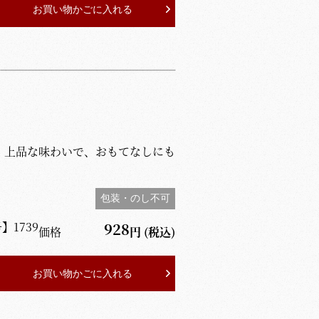
お買い物かごに入れる
。上品な味わいで、おもてなしにも
包装・のし不可
号】
1739
928
価格
円
(税込)
お買い物かごに入れる