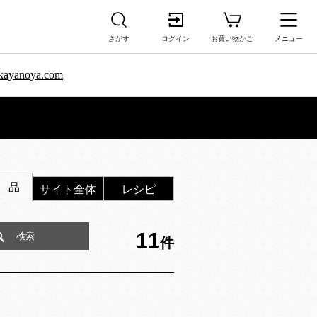
さがす
ログイン
お買い物かご
メニュー
sa.kayanoya.com
 品
サイト全体
レシピ
11
件