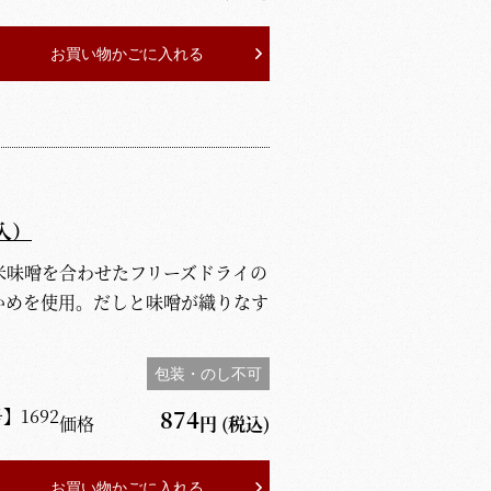
お買い物かごに入れる
入）
米味噌を合わせたフリーズドライの
かめを使用。だしと味噌が織りなす
包装・のし不可
号】
1692
874
価格
円
(税込)
お買い物かごに入れる