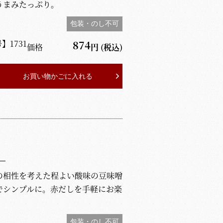
うまみたっぷり。
包装・のし不可
号】
1731
874
価格
円
(税込)
お買い物かごに入れる
）
の相性を考えた程よい酸味の豆味噌
でシンプルに。赤だしを手軽にお楽
包装・のし不可