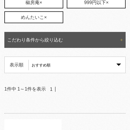
椒房庵×
999円以下×
めんたいこ×
こだわり条件から絞り込む
表示順
1
件中
1
～
1
件を表示
1