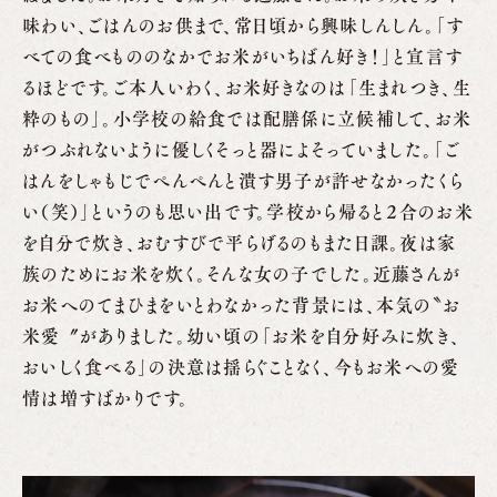
味わい、ごはんのお供まで、常日頃から興味しんしん。「す
べての食べもののなかでお米がいちばん好き！」と宣言す
るほどです。ご本人いわく、お米好きなのは「生まれつき、生
粋のもの」。小学校の給食では配膳係に立候補して、お米
がつぶれないように優しくそっと器によそっていました。「ご
はんをしゃもじでぺんぺんと潰す男子が許せなかったくら
い（笑）」というのも思い出です。学校から帰ると２合のお米
を自分で炊き、おむすびで平らげるのもまた日課。夜は家
族のためにお米を炊く。そんな女の子でした。近藤さんが
お米へのてまひまをいとわなかった背景には、本気の〝お
米愛〞がありました。幼い頃の「お米を自分好みに炊き、
おいしく食べる」の決意は揺らぐことなく、今もお米への愛
情は増すばかりです。