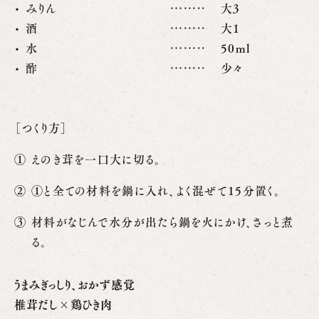
みりん
大3
酒
大1
水
50ml
酢
少々
［つくり方］
えのき茸を一口大に切る。
①と全ての材料を鍋に入れ、よく混ぜて15分置く。
材料がなじんで水分が出たら鍋を火にかけ、さっと煮
る。
うまみぎっしり、おかず感覚
椎茸だし×鶏ひき肉