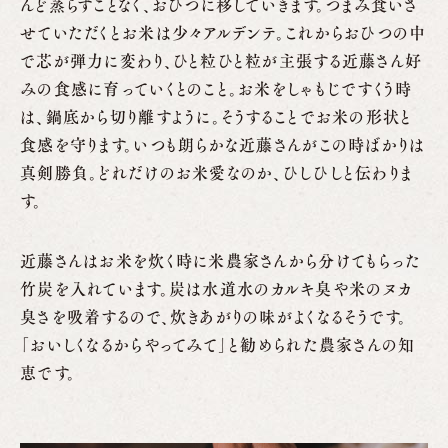
んど蒸らすことなく、おひつに移していきます。つまみ食いさ
せていただくとお米は少々アルデンテ。これからおひつの中
で芯が弾力に変わり、ひと粒ひと粒が主張する近藤さん好
みの食感に育っていくとのこと。お米をしゃもじですくう時
は、鍋底から切り離すように。そうすることでお米の形状と
食感を守ります。いつも朗らかな近藤さんがこの時ばかりは
真剣勝負。どれだけのお米愛なのか、ひしひしと伝わりま
す。
近藤さんはお米を炊く時に米農家さんから分けてもらった
竹炭を入れています。炭は水道水のカルキ臭や米のヌカ
臭さを吸着するので、炊きあがりの味がよくなるそうです。
「おいしくなるからやってみて」と勧められた農家さんの知
恵です。