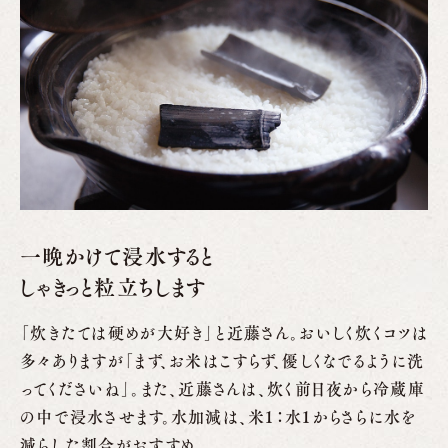
一晩かけて浸水すると
しゃきっと粒立ちします
「炊きたては硬めが大好き」と近藤さん。おいしく炊くコツは
多々ありますが「まず、お米はこすらず、優しくなでるように洗
ってくださいね」。また、近藤さんは、炊く前日夜から冷蔵庫
の中で浸水させます。水加減は、米１：水１からさらに水を
減らした割合がおすすめ。