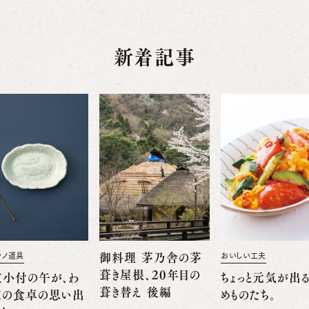
新着記事
舎ノ道具
御料理 茅乃舎の茅
おいしい工夫
葺き屋根、20年目の
支小付の午が、わ
ちょっと元気が出
葺き替え 後編
家の食卓の思い出
めものたち。