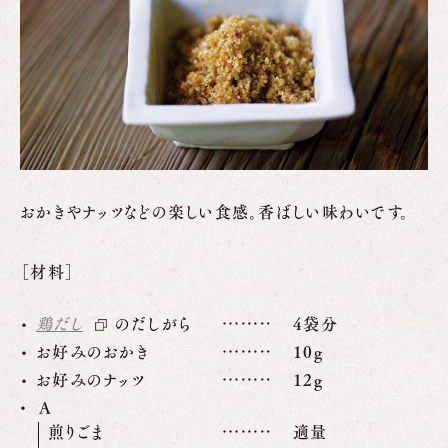
おかきやナッツなどの楽しい食感。香ばしい味わいです。
［材料］
鶏だし
のだしがら
4袋分
お好みのおかき
10g
お好みのナッツ
12g
A
煎りごま
適量