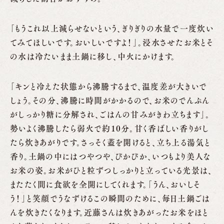
「もうこれ以上減らせないという、ぎりぎりの水量で一度炊い
てみてほしいです。おいしいですよ！」。浸水させたお米とそ
の水は冷たいまま土鍋に移し、中火にかけます。
「キンと冷えた状態から沸騰するまで、温度差が大きいで
しょう。その分、沸騰に時間がかかるので、お米のでんぷん
がしっかり糖に分解され、ごはんの甘みがきわ立ちます」。
勢いよく沸騰したら弱火で約10分。甘く香ばしい香りがし
たら炊きあがりです。さっそく蓋を開けると、立ち上る湯気と
香り。土鍋の中にはつやつや、ぴかぴか、いつもより美人な
お米の姿。お米がひと粒ずつしっかりと立っている光景は、
またたく間に食欲を全開にしてくれます。「うん、おいしそ
う！」と笑顔でうなずけるこの瞬間のために、毎日土鍋ごは
んを炊きたくなります。近藤さんは炊きあがったお米をほと