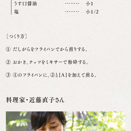
うす口醤油
小1
塩
小1/2
［つくり方］
だしがらをフライパンでから煎りする。
おかき、ナッツをミキサーで粉砕する。
①のフライパンに、②と[A]を加えて煎る。
料理家・近藤直子さん