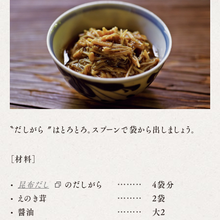
〝だしがら〞はとろとろ。スプーンで袋から出しましょう。
［材料］
昆布だし
のだしがら
4袋分
えのき茸
2袋
醤油
大2