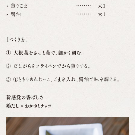
煎りごま
大1
醤油
大1
［つくり方］
大根葉をさっと茹で、細かく刻む。
だしがらをフライパンでから煎りする。
①とちりめんじゃこ、ごまを入れ、醤油で味を調える。
新感覚の香ばしさ
鶏だし×おかきとナッツ