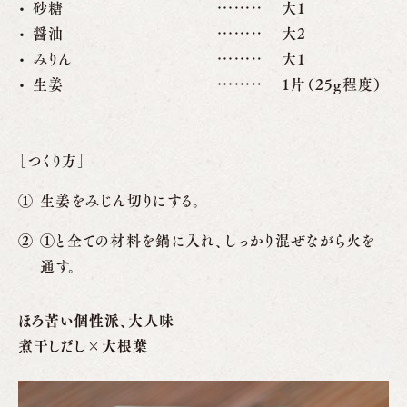
砂糖
大1
醤油
大2
みりん
大1
生姜
1片（25g程度）
［つくり方］
生姜をみじん切りにする。
①と全ての材料を鍋に入れ、しっかり混ぜながら火を
通す。
ほろ苦い個性派、大人味
煮干しだし×大根葉