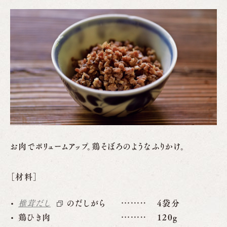
お肉でボリュームアップ。鶏そぼろのようなふりかけ。
［材料］
椎茸だし
のだしがら
4袋分
鶏ひき肉
120g