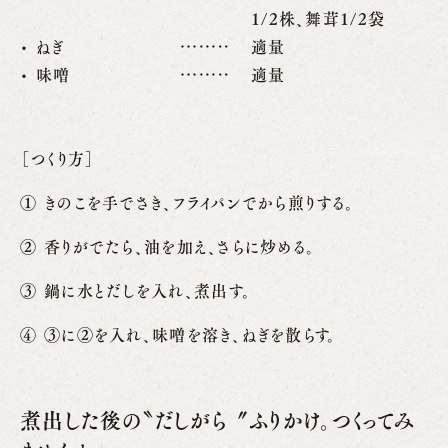
1/2株、舞茸1/2袋
ねぎ
適量
味噌
適量
［つくり方］
きのこを手でさき、フライパンでから煎りする。
香りがでたら、油を加え、さらに炒める。
鍋に水とだしを入れ、煮出す。
③に②を入れ、味噌を溶き、ねぎを散らす。
煮出した後の〝だしがら〞ふりかけ。つくってみ