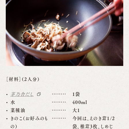
［材料］（2人分）
茅乃舎だし
1袋
水
400ml
菜種油
大1
きのこ（お好みのも
今回は、えのき茸1/2
の）
袋、椎茸3枚、しめじ