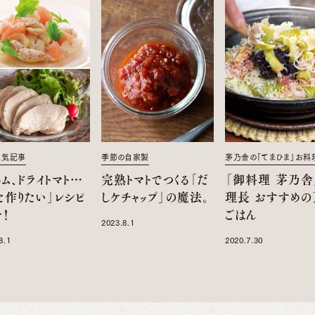
人気記事
季節の自家製
茅乃舎の「てまひま」お料
ム、ドライトマト…
完熟トマトでつくる「だ
「御料理 茅乃舎
た作りたい」レシピ
しケチャップ」の魔法。
理長 おすすめの
！
ごはん
2023.8.1
8.1
2020.7.30