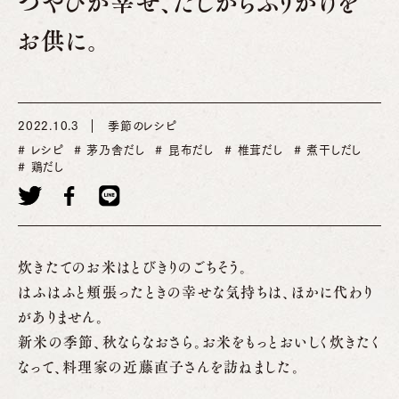
つやぴか幸せ、だしがらふりかけを
お供に。
2022.10.3
季節のレシピ
レシピ
茅乃舎だし
昆布だし
椎茸だし
煮干しだし
鶏だし
炊きたてのお米はとびきりのごちそう。
はふはふと頬張ったときの幸せな気持ちは、ほかに代わり
がありません。
新米の季節、秋ならなおさら。お米をもっとおいしく炊きたく
なって、料理家の近藤直子さんを訪ねました。