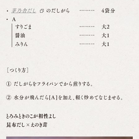
茅乃舎だし
のだしがら
4袋分
A
すりごま
大2
醤油
大1
みりん
大1
［つくり方］
だしがらをフライパンでから煎りする。
水分が飛んだら[A]を加え、軽く炒めてなじませる。
とろみときのこが相性よし
昆布だし×えのき茸