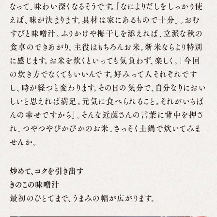
なって、味わい深くなるそうです。「なによりだしをしっかり使
えば、味が決まります。具材は家にあるもので十分」。おむ
すびと味噌汁。ふりかけや梅干しを添えれば、立派な秋の
食卓のできあがり。主役はもちろんお米。新米ならより特別
に感じます。お米を炊くといっても気負わず、楽しく。「今回
の炊き方でなくてもいいんです。好みって人それぞれです
し、時が経つと変わります。その日の気分で、自分なりにおい
しいと思えれば満足。元気に食べられること。それがいちば
んの幸せですから」。そんな近藤さんの言葉に背中を押さ
れ、つやつやぴかぴかのお米、さっそく土鍋で炊いてみま
せんか。
炒めて、コクを引き出す
きのこの味噌汁
最初のひとてまで、うまみの幅が広がります。