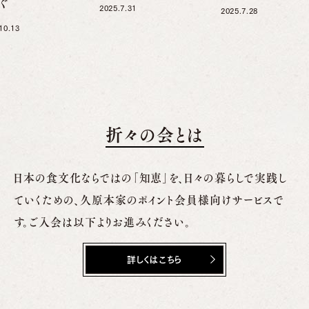
ぐ
2025.7.31
2025.7.28
10.13
折々の会とは
日本の食文化ならではの「知恵」を、日々の暮らしで実践し
ていくための、
久原本家のポイント会員様向けサービスで
す。ご入会は以下よりお進みください。
詳しくはこちら