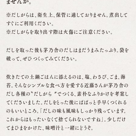
ませんか。
※だしがらは、衛生上、保管に適しておりません。煮出して
すぐにご利用ください。
※だしがらを取り出す際は火傷にご注意ください。
だしを取った後も茅乃舎のだしはまだうまみたっぷり。袋を
破って、ぜひつくってみてください。
炊きたての土鍋ごはんに添えるのは、塩、わさび、ごま、海
苔。そんなシンプルな食べ方を愛する近藤さんが茅乃舎の
だし各種の〝だしがら〞でつくる、素朴なふりかけを考案し
てくださいました。だしをとった後にぱぱっと手早くつくれる
のもいいところ。「だしの味も風味もしっかり残っています。
これからはもったいなくて捨てられないですね」。少しだけ
てまひまをかけた、味噌汁と一緒にどうぞ。