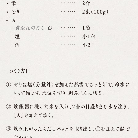
米
2合
せり
2束（100g）
A
黄金比のだし
1袋
塩
小1/4
酒
小2
[つくり方]
せりは塩（分量外）を加えた熱湯でさっと茹で、冷水に
とって冷ます。水気を切り、粗みじんに切る。
炊飯器に洗った米を入れ、2合の目盛りまで水を注ぎ、
［A］を加えて炊く。
炊き上がったらだしパックを取り出し、①を加えて混ぜ
合わせる。