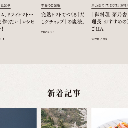
人気記事
季節の自家製
茅乃舎の「てまひま」お料
ム、ドライトマト…
完熟トマトでつくる「だ
「御料理 茅乃舎
た作りたい」レシピ
しケチャップ」の魔法。
理長 おすすめの
！
ごはん
2023.8.1
8.1
2020.7.30
新着記事