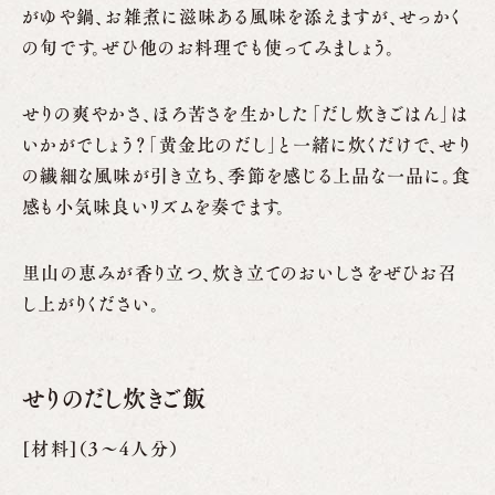
がゆや鍋、お雑煮に滋味ある風味を添えますが、せっかく
の旬です。ぜひ他のお料理でも使ってみましょう。
せりの爽やかさ、ほろ苦さを生かした「だし炊きごはん」は
いかがでしょう？「黄金比のだし」と一緒に炊くだけで、せり
の繊細な風味が引き立ち、季節を感じる上品な一品に。食
感も小気味良いリズムを奏でます。
里山の恵みが香り立つ、炊き立てのおいしさをぜひお召
し上がりください。
せりのだし炊きご飯
[材料]（3〜4人分）