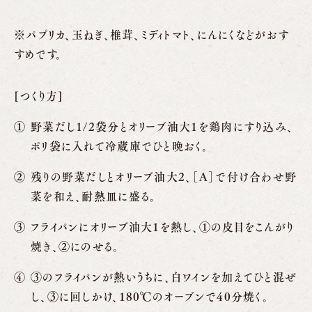
※パプリカ、玉ねぎ、椎茸、ミディトマト、にんにくなどがおす
すめです。
[つくり方]
野菜だし1/2袋分とオリーブ油大1を鶏肉にすり込み、
ポリ袋に入れて冷蔵庫でひと晩おく。
残りの野菜だしとオリーブ油大2、［A］で付け合わせ野
菜を和え、耐熱皿に盛る。
フライパンにオリーブ油大1を熱し、①の皮目をこんがり
焼き、②にのせる。
③のフライパンが熱いうちに、白ワインを加えてひと混ぜ
し、③に回しかけ、180℃のオーブンで40分焼く。