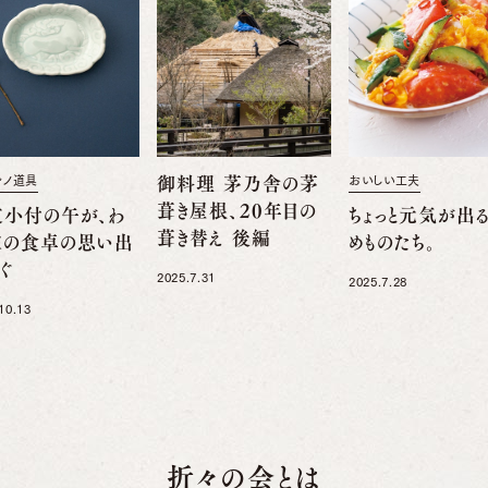
舎ノ道具
御料理 茅乃舎の茅
おいしい工夫
葺き屋根、20年目の
支小付の午が、わ
ちょっと元気が出
葺き替え 後編
家の食卓の思い出
めものたち。
ぐ
2025.7.31
2025.7.28
10.13
折々の会とは