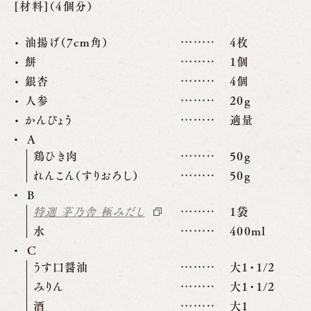
[材料]（4個分）
油揚げ（7cm角）
4枚
餅
1個
銀杏
4個
人参
20g
かんぴょう
適量
A
鶏ひき肉
50g
れんこん（すりおろし）
50g
B
特選 茅乃舎 極みだし
1袋
水
400ml
C
うす口醤油
大1・1/2
みりん
大1・1/2
酒
大1