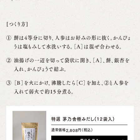
[つくり方]
餅は4等分に切り、人参はお好みの形に抜く。かんぴょ
うは塩もみして水洗いする。［A］は混ぜ合わせる。
油揚げの一辺を切って袋状に開き、［A］、餅、銀杏を
入れ、かんぴょうで結ぶ。
［B］を火にかけ、沸騰したら［C］を加え、②と人参を
入れて弱火で約15分煮る。
特選 茅乃舎極みだし(12袋入)
通常価格
円（税込）
2,808