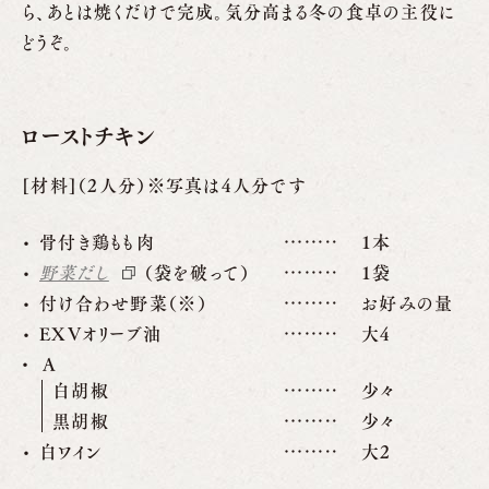
ら、あとは焼くだけで完成。気分高まる冬の食卓の主役に
どうぞ。
ローストチキン
[材料]（2人分）※写真は4人分です
骨付き鶏もも肉
1本
野菜だし
（袋を破って）
1袋
付け合わせ野菜（※）
お好みの量
EXVオリーブ油
大4
A
白胡椒
少々
黒胡椒
少々
白ワイン
大2