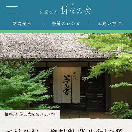
新着記事
季節のレシピ
お買い物
御料理 茅乃舎のおいしい旬