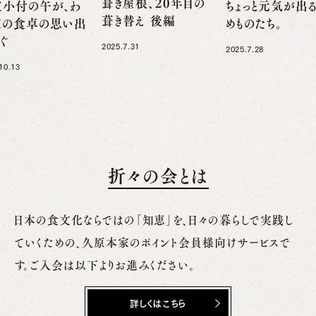
葺き屋根、20年目の
支小付の午が、わ
ちょっと元気が出
葺き替え 後編
家の食卓の思い出
めものたち。
ぐ
2025.7.31
2025.7.28
10.13
折々の会とは
日本の食文化ならではの「知恵」を、日々の暮らしで実践し
ていくための、
久原本家のポイント会員様向けサービスで
す。ご入会は以下よりお進みください。
詳しくはこちら