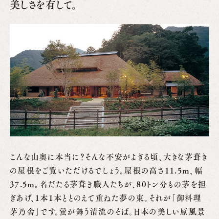
美しさを有して。
こんな山奥に本当に？そんな不安がよぎる頃、大きな茅葺き
の屋根をご覧いただけるでしょう。屋根の高さ11.5m、幅
37.5m。名だたる茅葺き職人たちが、80トン分もの茅を担
ぎあげ、１本１本ととのえて重ねた夢の束。それが「御料理
茅乃舎」です。蛍が舞う清流のそば。日本の美しい原風景