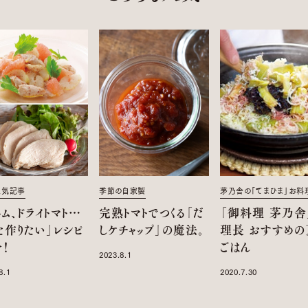
人気記事
季節の自家製
茅乃舎の「てまひま」お料
ム、ドライトマト…
完熟トマトでつくる「だ
「御料理 茅乃舎
た作りたい」レシピ
しケチャップ」の魔法。
理長 おすすめの
！
ごはん
2023.8.1
8.1
2020.7.30