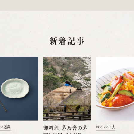
新着記事
舎ノ道具
御料理 茅乃舎の茅
おいしい工夫