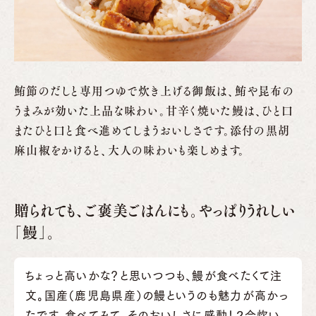
鮪節のだしと専用つゆで炊き上げる御飯は、鮪や昆布の
うまみが効いた上品な味わい。甘辛く焼いた鰻は、ひと口
またひと口と食べ進めてしまうおいしさです。添付の黒胡
麻山椒をかけると、大人の味わいも楽しめます。
贈られても、ご褒美ごはんにも。やっぱりうれしい
｢鰻｣。
ちょっと高いかな？と思いつつも、鰻が食べたくて注
文。国産（鹿児島県産）の鰻というのも魅力が高かっ
たです。食べてみて、そのおいしさに感動！２合炊い