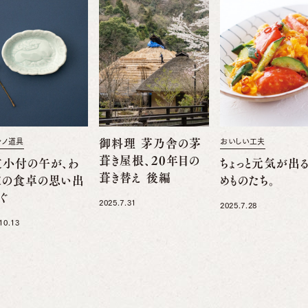
舎ノ道具
御料理 茅乃舎の茅
おいしい工夫
葺き屋根、20年目の
支小付の午が、わ
ちょっと元気が出
葺き替え 後編
家の食卓の思い出
めものたち。
ぐ
2025.7.31
2025.7.28
10.13