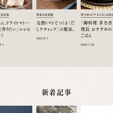
人気記事
季節の自家製
茅乃舎の「てまひま」お料
ム、ドライトマト…
完熟トマトでつくる「だ
「御料理 茅乃舎
た作りたい」レシピ
しケチャップ」の魔法。
理長 おすすめの
！
ごはん
2023.8.1
8.1
2020.7.30
新着記事