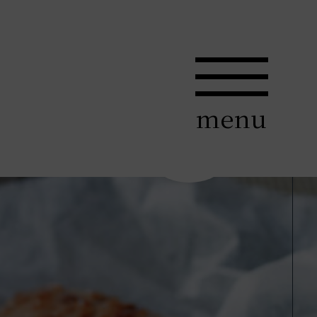
menu
+1,432