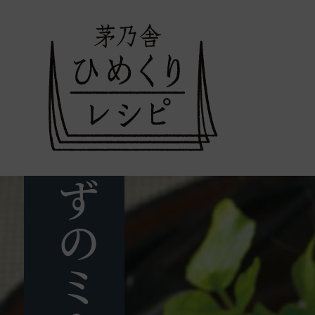
2026
年
08
型いらずのミートローフ
月