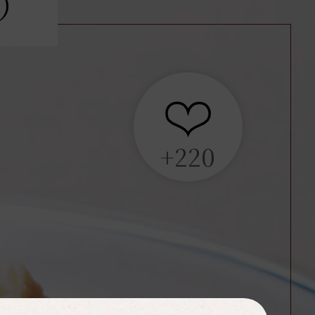
）
+220