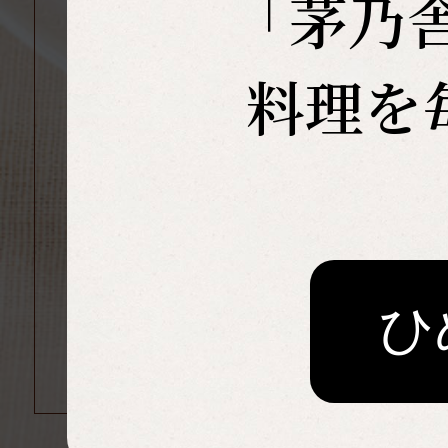
「茅乃
料理を
ひ