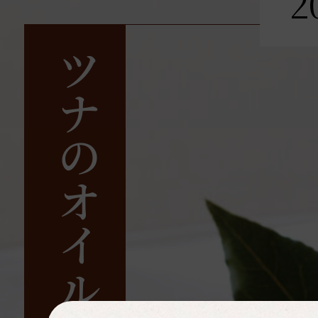
2
ツナのオイル漬け