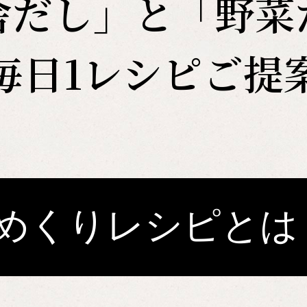
舎だし」と「野菜
毎日1レシピご提
めくりレシピと