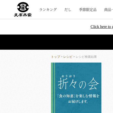
ランキング
だし
季節限定品
商品
Click here to 
トップ
>
レシピ
> レシピ検索結果