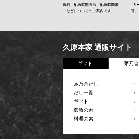
送料・配送時間方法・配送時間帯
カ
などについてのご案内です。
替、
久原本家 通販サイト
ギフト
茅乃舎
茅乃舎だし
だし一覧
ギフト
御飯の素
料理の素