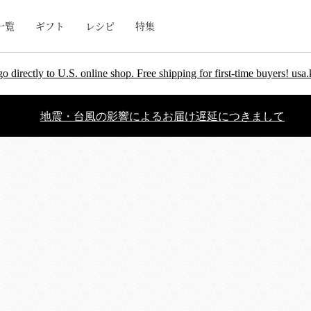
一覧
ギフト
レシピ
特集
go directly to U.S. online shop. Free shipping for first-time buyers! u
地震・台風の影響によるお届け遅延につきまして