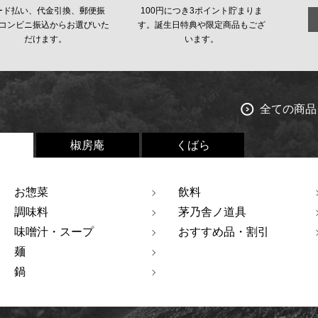
ード払い、代金引換、郵便振
100円につき3ポイント貯まりま
コンビニ振込からお選びいた
す。誕生日特典や限定商品もござ
だけます。
います。
全ての商品
椒房庵
くばら
お惣菜
飲料
調味料
茅乃舎ノ道具
味噌汁・スープ
おすすめ品・割引
麺
鍋