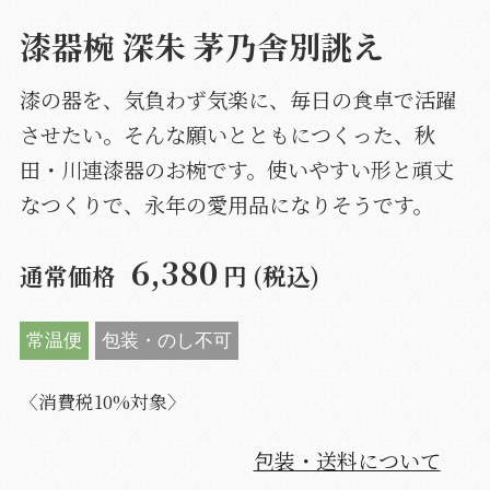
漆器椀 深朱 茅乃舎別誂え
漆の器を、気負わず気楽に、毎日の食卓で活躍
させたい。そんな願いとともにつくった、秋
田・川連漆器のお椀です。使いやすい形と頑丈
なつくりで、永年の愛用品になりそうです。
6,380
通常価格
円 (税込)
常温便
包装・のし不可
〈消費税10%対象〉
包装・送料について