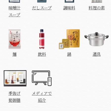
味噌汁
だしスープ
調味料
料理の素
スープ
麺
飲料
鍋
道具
季告げ
メディアで
筍御膳
紹介