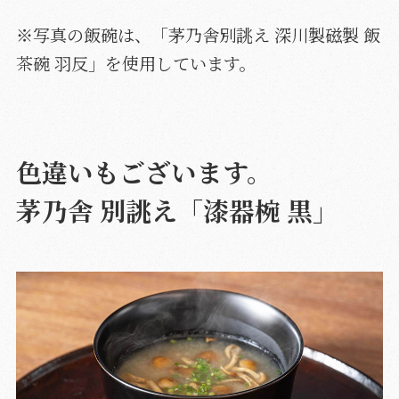
※写真の飯碗は、
「茅乃舎別誂え 深川製磁製 飯
茶碗 羽反」
を使用しています。
色違いもございます。
茅乃舎 別誂え「漆器椀 黒」