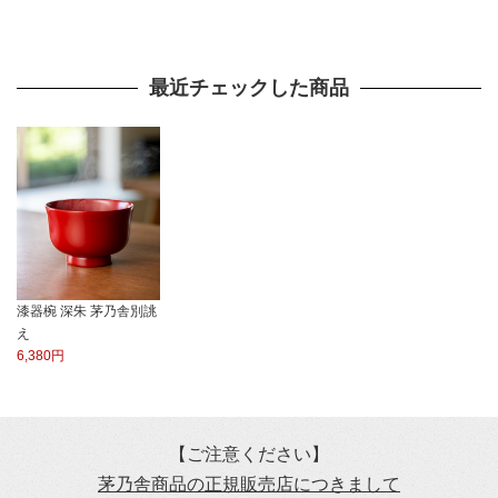
最近チェックした商品
漆器椀 深朱 茅乃舎別誂
え
6,380円
【ご注意ください】
茅乃舎商品の正規販売店につきまして