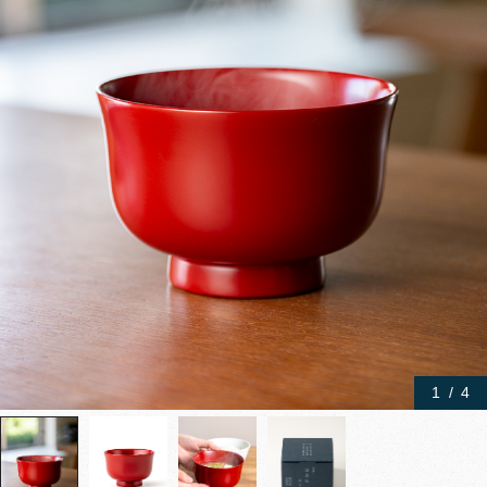
1
/
4