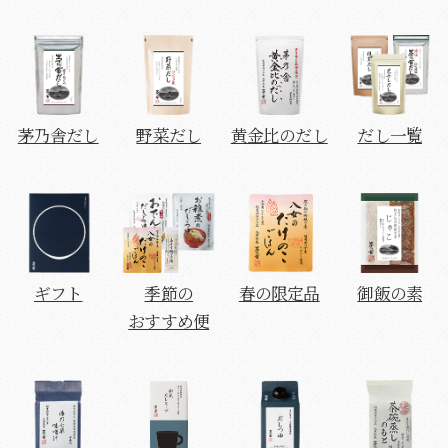
茅乃舎だし
野菜だし
黄金比のだし
だし一覧
ギフト
季節の
春の限定品
御飯の素
おすすめ便