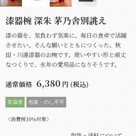
漆器椀 深朱 茅乃舎別誂え
漆の器を、気負わず気楽に、毎日の食卓で活躍
させたい。そんな願いとともにつくった、秋
田・川連漆器のお椀です。使いやすい形と頑丈
なつくりで、永年の愛用品になりそうです。
6,380
通常価格
円 (税込)
常温便
包装・のし不可
〈消費税10%対象〉
包装・送料について