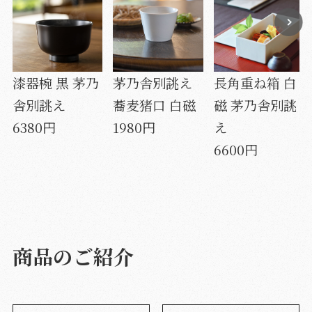
漆器椀 黒 茅乃
茅乃舎別誂え
長角重ね箱 白
舎別誂え
蕎麦猪口 白磁
磁 茅乃舎別誂
6380円
1980円
え
6600円
商品のご紹介