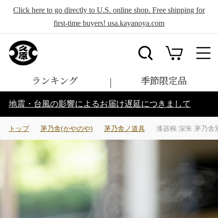
Click here to go directly to U.S. online shop. Free shipping for
first-time buyers! usa.kayanoya.com
ランキング
季節限定品
地震・台風の影響によるお届け遅延につきまして
トップ
茅乃舎(かやのや)
茅乃舎ノ道具
漆器椀 深朱 茅乃舎