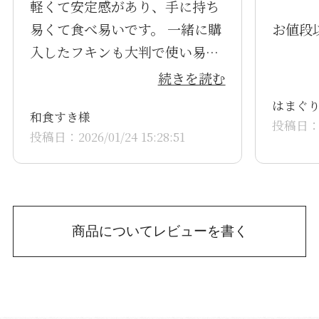
軽くて安定感があり、手に持ち
易くて食べ易いです。 一緒に購
お値段
入したフキンも大判で使い易い
です。
続きを読む
はまぐ
和食すき様
投稿日：20
投稿日：2026/01/24 15:28:51
商品についてレビューを書く