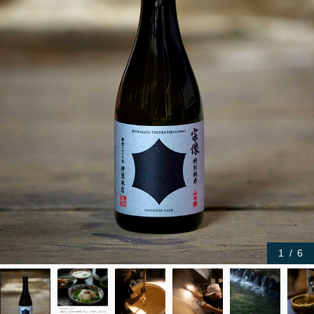
1
/
6