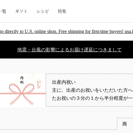
一覧
ギフト
レシピ
特集
go directly to U.S. online shop. Free shipping for first-time buyers! u
地震・台風の影響によるお届け遅延につきまして
出産内祝い
主に、出産のお祝いをいただいた方へ
たお祝いの３分の１から半分程度が一
商