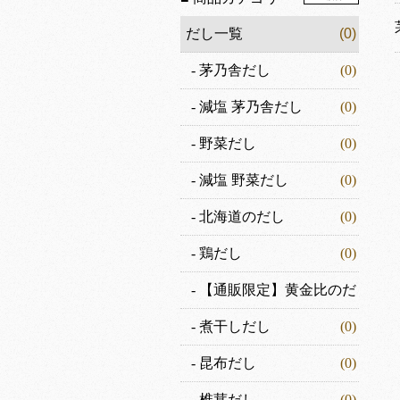
だし一覧
(0)
-
茅乃舎だし
(0)
-
減塩 茅乃舎だし
(0)
-
野菜だし
(0)
-
減塩 野菜だし
(0)
-
北海道のだし
(0)
-
鶏だし
(0)
-
【通販限定】黄金比のだ
し
(0)
-
煮干しだし
(0)
-
昆布だし
(0)
-
椎茸だし
(0)