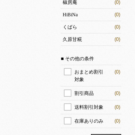
椒房庵
(0)
HiBiNa
(0)
くばら
(0)
久原甘糀
(0)
■ その他の条件
おまとめ割引
(0)
対象
割引商品
(0)
送料割引対象
(0)
在庫ありのみ
(0)