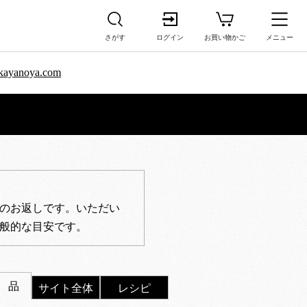
さがす
ログイン
お買い物かご
メニュー
sa.kayanoya.com
のお返しです。いただい
般的な目安です。
 品
サイト全体
レシピ