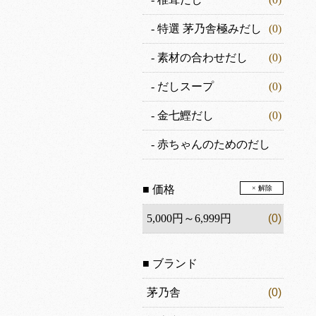
-
特選 茅乃舎極みだし
(0)
-
素材の合わせだし
(0)
-
だしスープ
(0)
-
金七鰹だし
(0)
-
赤ちゃんのためのだし
(0)
■ 価格
× 解除
5,000円～6,999円
(0)
■ ブランド
茅乃舎
(0)