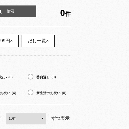
0
件
999円
×
だし一覧
×
祝い
(0)
香典返し
(0)
お祝い
(4)
新生活のお祝い
(0)
で
ずつ表示