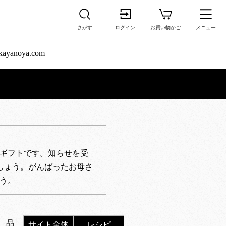
さがす
ログイン
お買い物かご
メニュー
sa.kayanoya.com
ギフトです。知らせを受
しょう。がんばったお母さ
う。
 品
サイト全体
レシピ