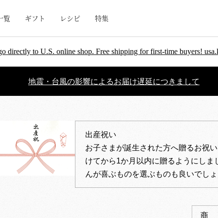
一覧
ギフト
レシピ
特集
go directly to U.S. online shop. Free shipping for first-time buyers! u
地震・台風の影響によるお届け遅延につきまして
出産祝い
お子さまが誕生された方へ贈るお祝い
けてから1か月以内に贈るようにしま
んが喜ぶものを選ぶものも良いでしょ
商