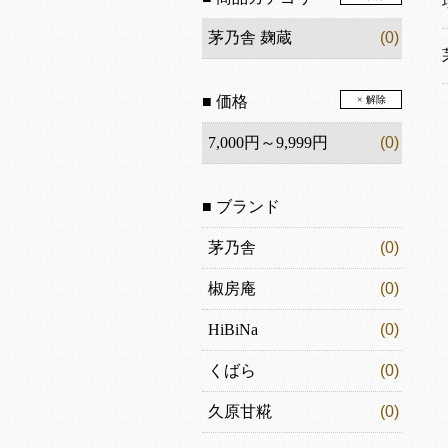
茅乃舎 麹蔵
(0)
■ 価格
× 解除
7,000円～9,999円
(0)
■ ブランド
茅乃舎
(0)
椒房庵
(0)
HiBiNa
(0)
くばら
(0)
久原甘糀
(0)