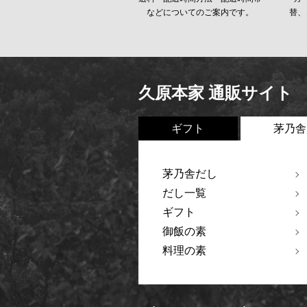
などについてのご案内です。
替、
久原本家 通販サイト
ギフト
茅乃舎
茅乃舎だし
だし一覧
ギフト
御飯の素
料理の素