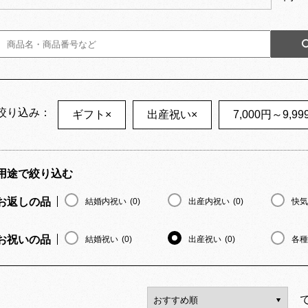
絞り込み：
ギフト
×
出産祝い
×
7,000円～9,99
用途で絞り込む
お返しの品
結婚内祝い
(0)
出産内祝い
(0)
快気
お祝いの品
結婚祝い
(0)
出産祝い
(0)
各種