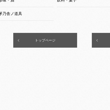
珍味・酒
飲料・菓子
茅乃舎ノ道具
トップページ