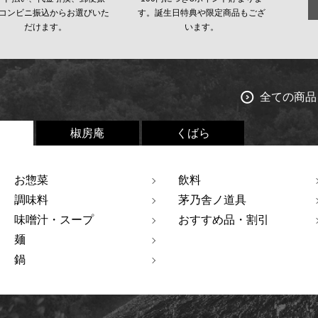
コンビニ振込からお選びいた
す。誕生日特典や限定商品もござ
だけます。
います。
全ての商品
椒房庵
くばら
お惣菜
飲料
調味料
茅乃舎ノ道具
味噌汁・スープ
おすすめ品・割引
麺
鍋