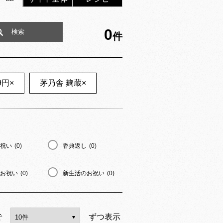
0
件
9円
×
茅乃舎 麹蔵
×
祝い
(0)
香典返し
(0)
お祝い
(0)
新生活のお祝い
(0)
で
ずつ表示