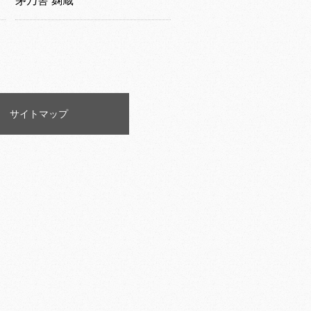
茅乃舎 麹蔵
サイトマップ