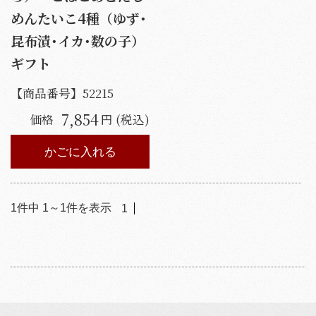
めんたいこ4種（ゆず･
昆布漬･イカ･数の子）
ギフト
【商品番号】
52215
7,854
価格
円 (税込)
かごに入れる
1
件中
1
～
1
件を表示
1