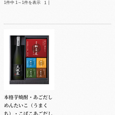
1
件中
1
～
1
件を表示
1
本格芋焼酎・あごだし
めんたいこ（うまく
ち）・こばこあごだし