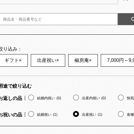
絞り込み：
ギフト
×
出産祝い
×
椒房庵
×
7,000円～9,
用途で絞り込む
お返しの品
結婚内祝い
(0)
出産内祝い
(0)
快気
お祝いの品
結婚祝い
(1)
出産祝い
(1)
各種