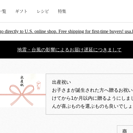
一覧
ギフト
レシピ
特集
go directly to U.S. online shop. Free shipping for first-time buyers! u
地震・台風の影響によるお届け遅延につきまして
出産祝い
お子さまが誕生された方へ贈るお祝い
けてから1か月以内に贈るようにしま
んが喜ぶものを選ぶものも良いでしょ
商