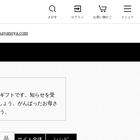
さがす
ログイン
お買い物かご
メニュー
sa.kayanoya.com
ギフトです。知らせを受
しょう。がんばったお母さ
う。
 品
サイト全体
レシピ