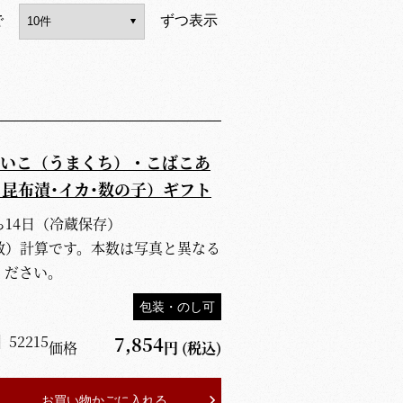
で
ずつ表示
いこ（うまくち）・こばこあ
･昆布漬･イカ･数の子）ギフト
14日（冷蔵保存）
数）計算です。本数は写真と異なる
ください。
包装・のし可
】
52215
7,854
価格
円
(税込)
お買い物かごに入れる