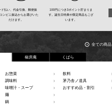
ード払い、代金引換、郵便振
100円につき3ポイント貯まりま
コンビニ振込からお選びいた
す。誕生日特典や限定商品もござ
だけます。
います。
全ての商品
椒房庵
くばら
お惣菜
飲料
調味料
茅乃舎ノ道具
味噌汁・スープ
おすすめ品・割引
麺
鍋