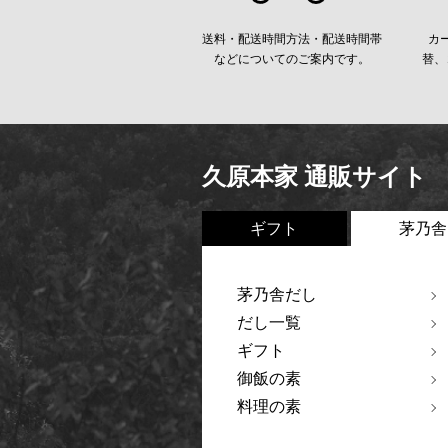
送料・配送時間方法・配送時間帯
カ
などについてのご案内です。
替、
久原本家 通販サイト
ギフト
茅乃舎
茅乃舎だし
だし一覧
ギフト
御飯の素
料理の素