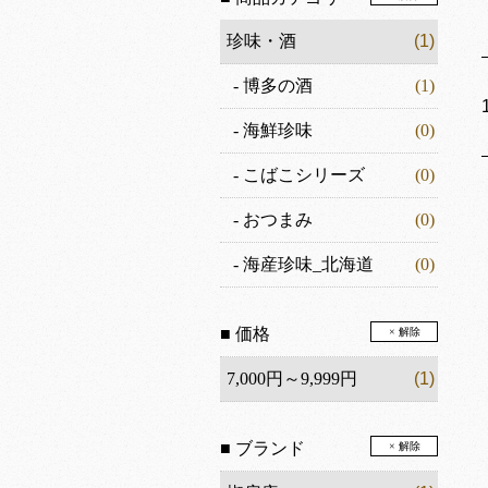
珍味・酒
(1)
-
博多の酒
(1)
-
海鮮珍味
(0)
-
こばこシリーズ
(0)
-
おつまみ
(0)
-
海産珍味_北海道
(0)
■ 価格
× 解除
7,000円～9,999円
(1)
■ ブランド
× 解除