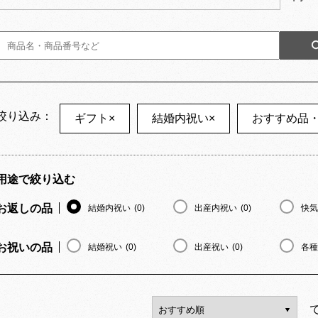
絞り込み：
ギフト
×
結婚内祝い
×
おすすめ品
用途で絞り込む
お返しの品
結婚内祝い
(0)
出産内祝い
(0)
快気
お祝いの品
結婚祝い
(0)
出産祝い
(0)
各種