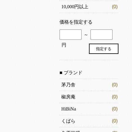
10,000円以上
(0)
価格を指定する
～
円
■ ブランド
茅乃舎
(0)
椒房庵
(0)
HiBiNa
(0)
くばら
(0)