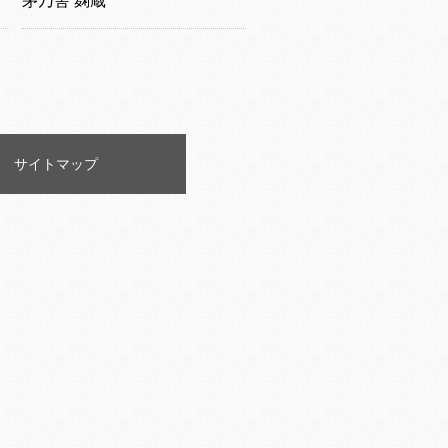
茅乃舎 麹蔵
サイトマップ