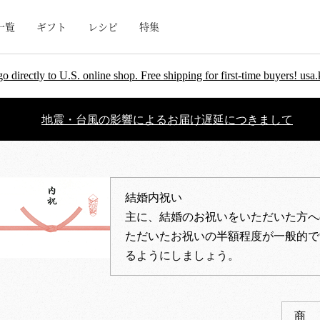
一覧
ギフト
レシピ
特集
go directly to U.S. online shop. Free shipping for first-time buyers! u
地震・台風の影響によるお届け遅延につきまして
結婚内祝い
主に、結婚のお祝いをいただいた方へ
ただいたお祝いの半額程度が一般的で
るようにしましょう。
商