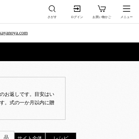
さがす
ログイン
お買い物かご
メニュー
sa.kayanoya.com
のお返しです。目安はい
す。式の一か月以内に贈
 品
サイト全体
レシピ