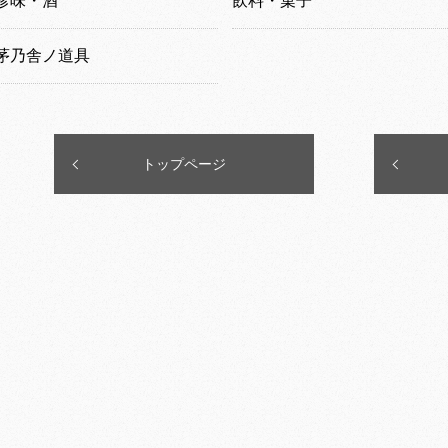
珍味・酒
飲料・菓子
茅乃舎ノ道具
トップページ