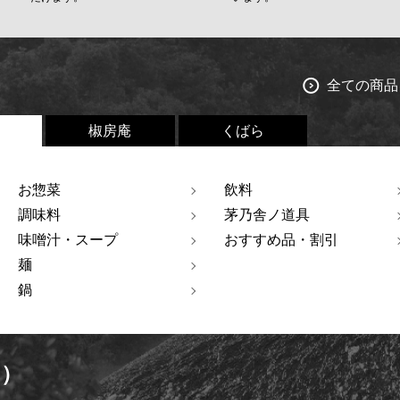
全ての商品
椒房庵
くばら
お惣菜
飲料
調味料
茅乃舎ノ道具
味噌汁・スープ
おすすめ品・割引
麺
鍋
ト）