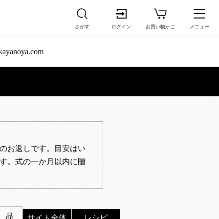
さがす
ログイン
お買い物かご
メニュー
sa.kayanoya.com
のお返しです。目安はい
す。式の一か月以内に贈
 品
サイト全体
レシピ