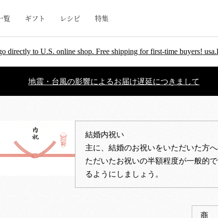
一覧
ギフト
レシピ
特集
go directly to U.S. online shop. Free shipping for first-time buyers! u
地震・台風の影響によるお届け遅延につきまして
結婚内祝い
主に、結婚のお祝いをいただいた方へ
ただいたお祝いの半額程度が一般的で
るようにしましょう。
商