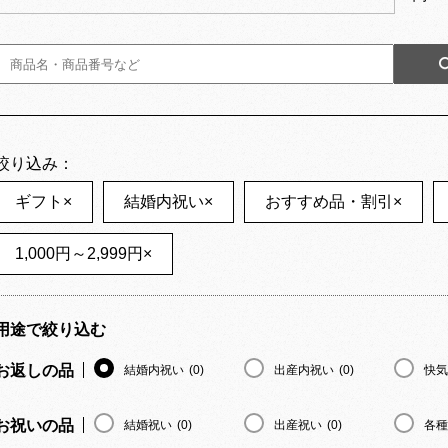
絞り込み：
ギフト
×
結婚内祝い
×
おすすめ品・割引
×
1,000円～2,999円
×
用途で絞り込む
お返しの品
結婚内祝い
(0)
出産内祝い
(0)
快気
お祝いの品
結婚祝い
(0)
出産祝い
(0)
各種