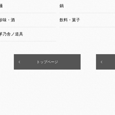
麺
鍋
珍味・酒
飲料・菓子
茅乃舎ノ道具
トップページ