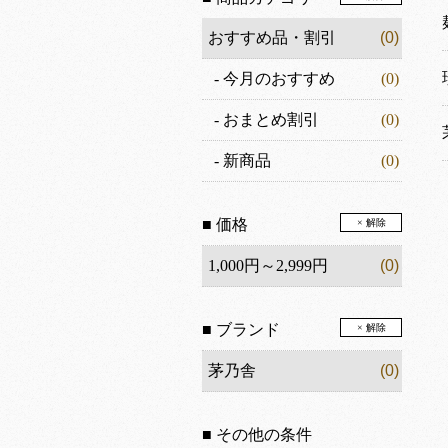
おすすめ品・割引
(0)
-
今月のおすすめ
(0)
-
おまとめ割引
(0)
-
新商品
(0)
■ 価格
× 解除
1,000円～2,999円
(0)
■ ブランド
× 解除
茅乃舎
(0)
■ その他の条件