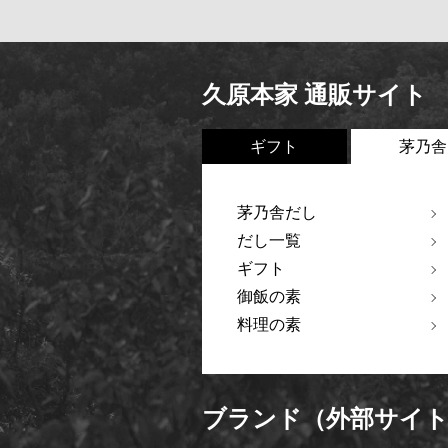
久原本家 通販サイト
ギフト
茅乃舎
茅乃舎だし
だし一覧
ギフト
御飯の素
料理の素
ブランド（外部サイ