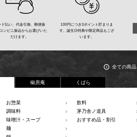
ード払い、代金引換、郵便振
100円につき3ポイント貯まりま
コンビニ振込からお選びいた
す。誕生日特典や限定商品もござ
だけます。
います。
全ての商品
椒房庵
くばら
お惣菜
飲料
調味料
茅乃舎ノ道具
味噌汁・スープ
おすすめ品・割引
麺
鍋