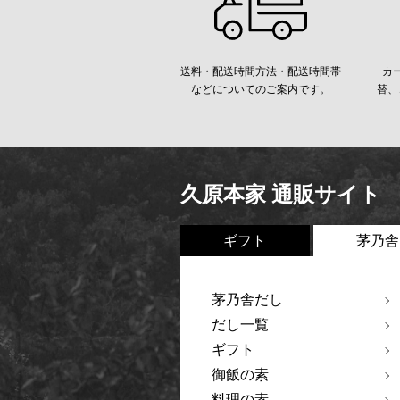
送料・配送時間方法・配送時間帯
カ
などについてのご案内です。
替、
久原本家 通販サイト
ギフト
茅乃舎
茅乃舎だし
だし一覧
ギフト
御飯の素
料理の素