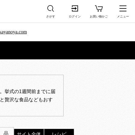
さがす
ログイン
お買い物かご
メニュー
sa.kayanoya.com
。挙式の1週間前までに届
と贅沢な食品などもおす
 品
サイト全体
レシピ