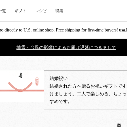
一覧
ギフト
レシピ
特集
go directly to U.S. online shop. Free shipping for first-time buyers! u
地震・台風の影響によるお届け遅延につきまして
結婚祝い
結婚された方へ贈るお祝いギフトです
けましょう。二人で楽しめる、ちょっ
すめです。
商