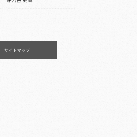
茅乃舎 麹蔵
サイトマップ