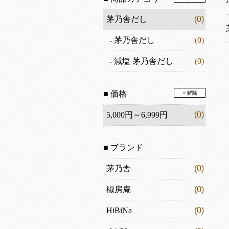
茅乃舎だし
(0)
-
茅乃舎だし
(0)
-
減塩 茅乃舎だし
(0)
■ 価格
× 解除
5,000円～6,999円
(0)
■ ブランド
茅乃舎
(0)
椒房庵
(0)
HiBiNa
(0)