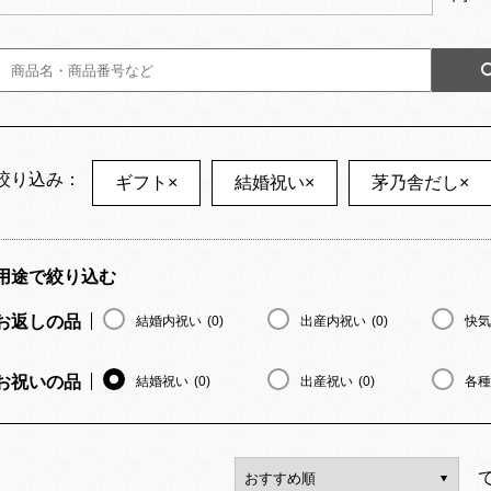
絞り込み：
ギフト
×
結婚祝い
×
茅乃舎だし
×
用途で絞り込む
お返しの品
結婚内祝い
(0)
出産内祝い
(0)
快気
お祝いの品
結婚祝い
(0)
出産祝い
(0)
各種