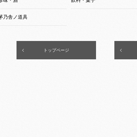
珍味・酒
飲料・菓子
茅乃舎ノ道具
トップページ