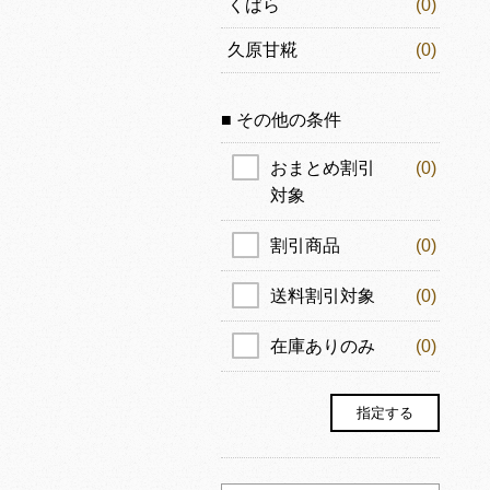
くばら
(0)
久原甘糀
(0)
■ その他の条件
おまとめ割引
(0)
対象
割引商品
(0)
送料割引対象
(0)
在庫ありのみ
(0)