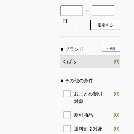
～
円
■ ブランド
× 解除
くばら
(0)
■ その他の条件
おまとめ割引
(0)
対象
割引商品
(0)
送料割引対象
(0)