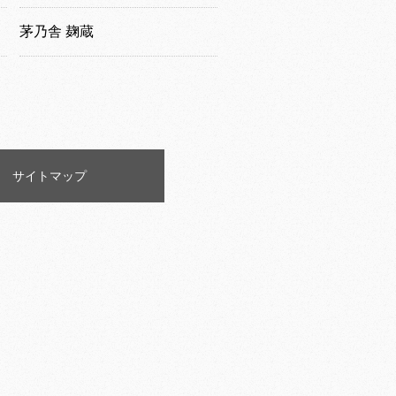
茅乃舎 麹蔵
サイトマップ