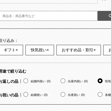
絞り込み：
ギフト
×
快気祝い
×
おすすめ品・割引
×
用途で絞り込む
お返しの品
結婚内祝い
(0)
出産内祝い
(0)
快気
お祝いの品
結婚祝い
(0)
出産祝い
(0)
各種