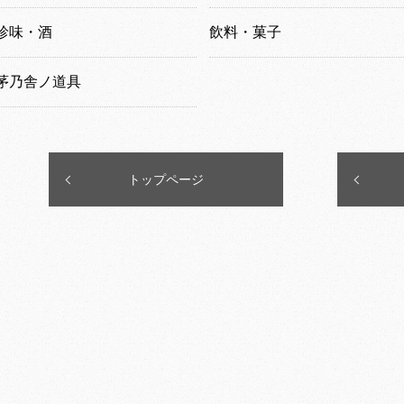
珍味・酒
飲料・菓子
茅乃舎ノ道具
トップページ