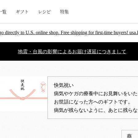
一覧
ギフト
レシピ
特集
go directly to U.S. online shop. Free shipping for first-time buyers! u
地震・台風の影響によるお届け遅延につきまして
快気祝い
病気やケガの療養中にお見舞いをいた
お世話になった方へのギフトです。
病気が残らないように、あとに残らな
商