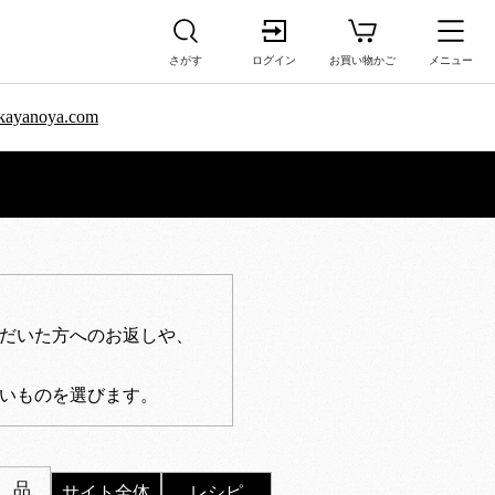
さがす
ログイン
お買い物かご
メニュー
sa.kayanoya.com
だいた方へのお返しや、
いものを選びます。
 品
サイト全体
レシピ