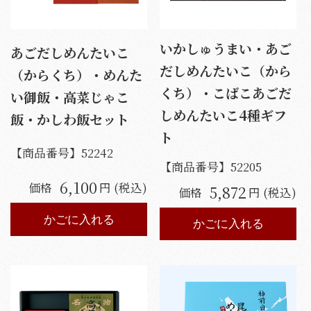
いかしゅうまい・あご
あごだしめんたいこ
だしめんたいこ（から
（からくち）・めんた
くち）・こばこあごだ
い御飯・高菜じゃこ
しめんたいこ4種ギフ
飯・かしわ飯セット
ト
【商品番号】
52242
【商品番号】
52205
6,100
価格
円 (税込)
5,872
価格
円 (税込)
かごに入れる
かごに入れる