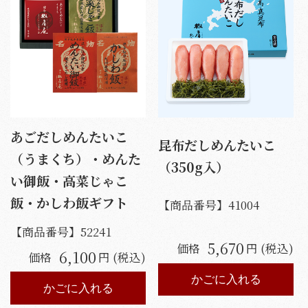
あごだしめんたいこ
昆布だしめんたいこ
（うまくち）・めんた
（350g入）
い御飯・高菜じゃこ
飯・かしわ飯ギフト
【商品番号】
41004
【商品番号】
52241
5,670
価格
円 (税込)
6,100
価格
円 (税込)
かごに入れる
かごに入れる