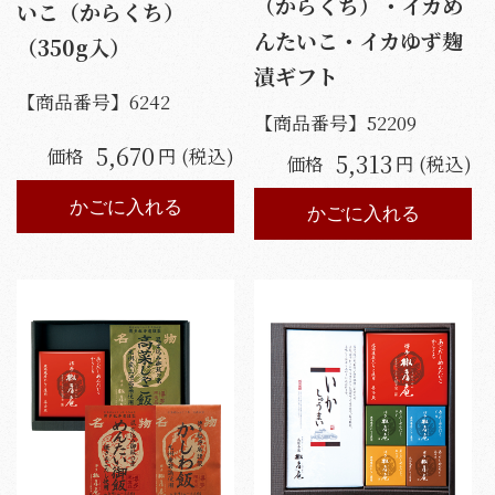
（からくち）・イカめ
いこ（からくち）
んたいこ・イカゆず麹
（350g入）
漬ギフト
【商品番号】
6242
【商品番号】
52209
5,670
価格
円 (税込)
5,313
価格
円 (税込)
かごに入れる
かごに入れる