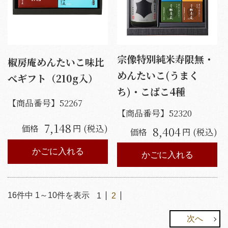
宗像特別純米寿限無・
椒房庵めんたいこ味比
めんたいこ(うまく
べギフト（210g入）
ち)・こばこ4種
【商品番号】
52267
【商品番号】
52320
7,148
価格
円 (税込)
8,404
価格
円 (税込)
かごに入れる
かごに入れる
16
件中
1
～
10
件を表示
1
2
次へ