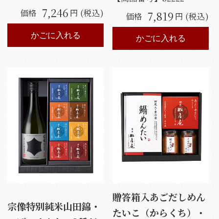
7,246
価格
円 (税込)
7,819
価格
円 (税込)
かごに入れる
かごに入れる
贈答箱入あごだしめん
宗像特別純米山田錦・
たいこ（からくち）・