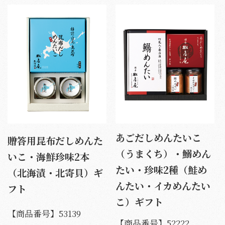
あごだしめんたいこ
贈答用昆布だしめんた
（うまくち）・鰯めん
いこ・海鮮珍味2本
たい・珍味2種（鮭め
（北海漬・北寄貝）ギ
んたい・イカめんたい
フト
こ）ギフト
【商品番号】
53139
【商品番号】
52222