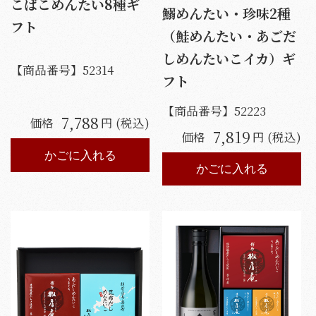
こばこめんたい8種ギ
鰯めんたい・珍味2種
フト
（鮭めんたい・あごだ
しめんたいこイカ）ギ
【商品番号】
52314
フト
【商品番号】
52223
7,788
価格
円 (税込)
7,819
価格
円 (税込)
かごに入れる
かごに入れる