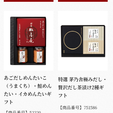
あごだしめんたいこ
特選 茅乃舎極みだし・
（うまくち）・鮭めん
贅沢だし茶漬け2種ギ
たい・イカめんたいギ
フト
フト
【商品番号】
751586
【商品番号】
52220