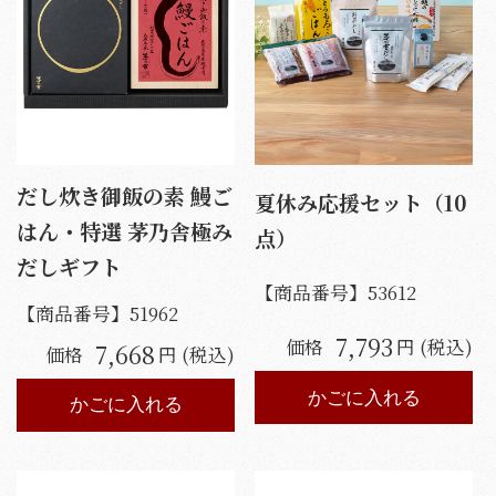
だし炊き御飯の素 鰻ご
夏休み応援セット（10
はん・特選 茅乃舎極み
点）
だしギフト
【商品番号】
53612
【商品番号】
51962
7,793
価格
円 (税込)
7,668
価格
円 (税込)
かごに入れる
かごに入れる