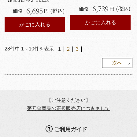
6,739
価格
円 (税込)
6,695
価格
円 (税込)
かごに入れる
かごに入れる
28
件中
1
～
10
件を表示
1
2
3
次へ
【ご注意ください】
茅乃舎商品の正規販売店につきまして
ご利用ガイド