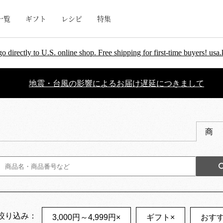
一覧
ギフト
レシピ
特集
go directly to U.S. online shop. Free shipping for first-time buyers! u
地震・台風の影響によるお届け遅延につきまして
商
絞り込み：
3,000円～4,999円
×
ギフト
×
おす