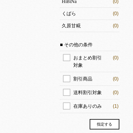
HiBiNa
(0)
くばら
(0)
久原甘糀
(0)
■ その他の条件
おまとめ割引
(0)
対象
割引商品
(0)
送料割引対象
(0)
在庫ありのみ
(1)