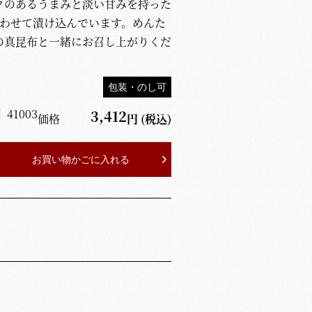
クのあるうまみと淡い甘みを持った
合わせて漬け込んでいます。めんた
の真昆布と一緒にお召し上がりくだ
包装・のし可
】
41003
3,412
価格
円
(税込)
お買い物かごに入れる