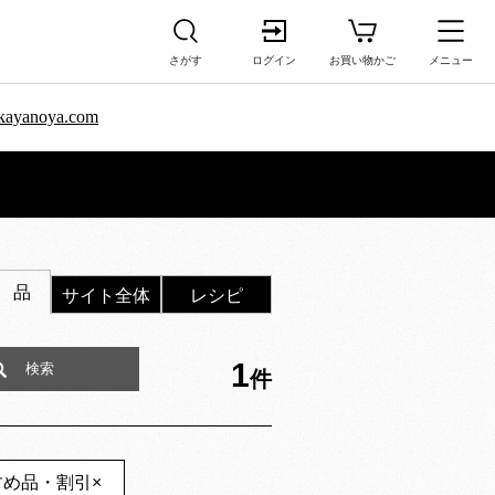
さがす
ログイン
お買い物かご
メニュー
sa.kayanoya.com
 品
サイト全体
レシピ
1
件
すめ品・割引
×