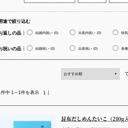
用途で絞り込む
お返しの品
結婚内祝い
(0)
出産内祝い
(0)
快気
お祝いの品
結婚祝い
(0)
出産祝い
(0)
各種
1
件中
1
～
1
件を表示
1
昆布だしめんたいこ（210g