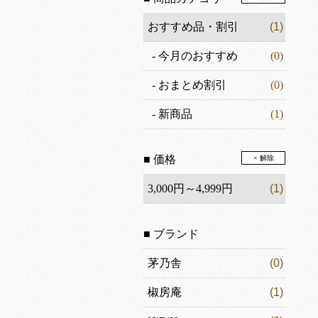
おすすめ品・割引
(1)
-
今月のおすすめ
(0)
-
おまとめ割引
(0)
-
新商品
(1)
■ 価格
× 解除
3,000円～4,999円
(1)
■ ブランド
茅乃舎
(0)
椒房庵
(1)