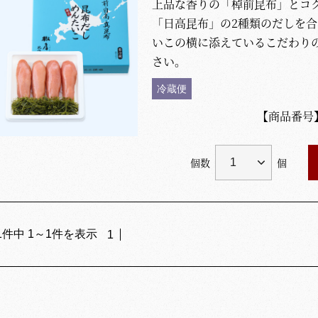
上品な香りの「棹前昆布」とコ
「日高昆布」の2種類のだしを
いこの横に添えているこだわり
さい。
冷蔵便
【商品番号
個数
個
1
件中
1
～
1
件を表示
1