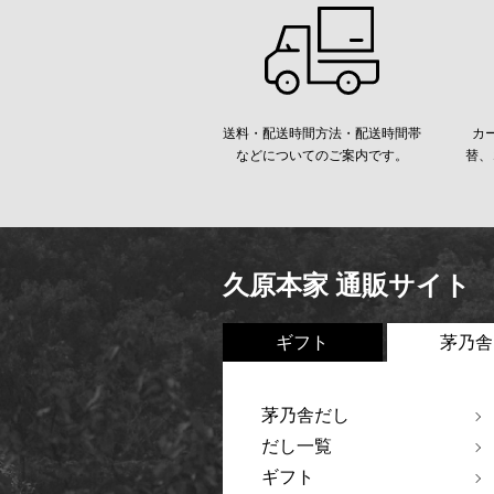
送料・配送時間方法・配送時間帯
カ
などについてのご案内です。
替、
久原本家 通販サイト
ギフト
茅乃舎
茅乃舎だし
だし一覧
ギフト