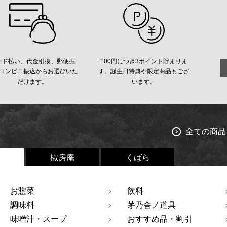
ード払い、代金引換、郵便振
100円につき3ポイント貯まりま
コンビニ振込からお選びいた
す。誕生日特典や限定商品もござ
だけます。
います。
全ての商品
椒房庵
くばら
お惣菜
飲料
調味料
茅乃舎ノ道具
味噌汁・スープ
おすすめ品・割引