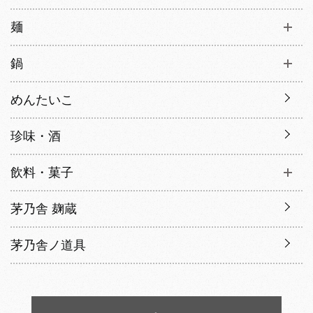
麺
鍋
めんたいこ
珍味・酒
飲料・菓子
茅乃舎 麹蔵
茅乃舎ノ道具