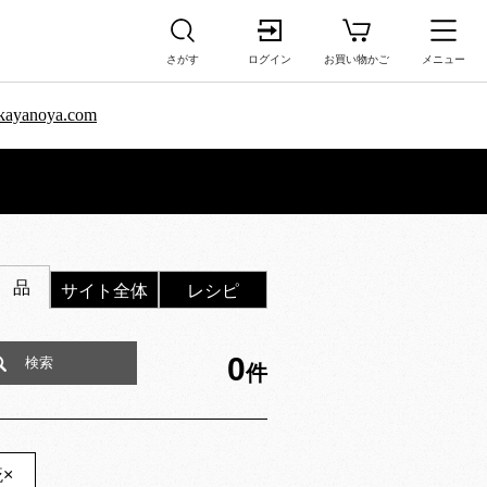
さがす
ログイン
お買い物かご
メニュー
sa.kayanoya.com
 品
サイト全体
レシピ
0
件
糀
×