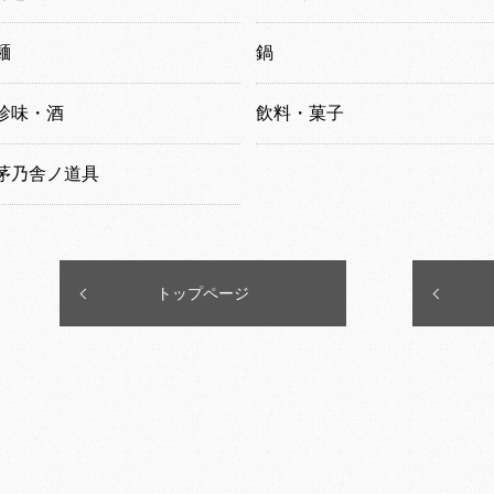
麺
鍋
珍味・酒
飲料・菓子
茅乃舎ノ道具
トップページ