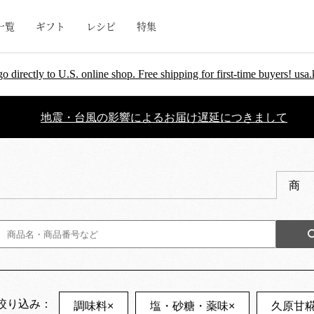
一覧
ギフト
レシピ
特集
go directly to U.S. online shop. Free shipping for first-time buyers! u
地震・台風の影響によるお届け遅延につきまして
商
絞り込み：
調味料
×
塩・砂糖・薬味
×
久原甘