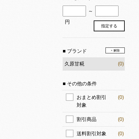
～
円
■ ブランド
× 解除
久原甘糀
(0)
■ その他の条件
おまとめ割引
(0)
対象
割引商品
(0)
送料割引対象
(0)