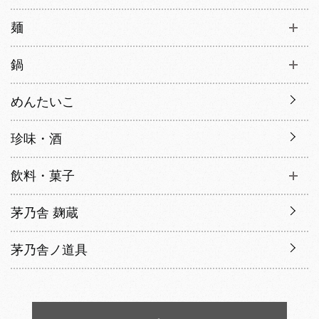
麺
鍋
めんたいこ
珍味・酒
飲料・菓子
茅乃舎 麹蔵
茅乃舎ノ道具