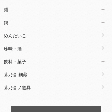
麺
鍋
めんたいこ
珍味・酒
飲料・菓子
茅乃舎 麹蔵
茅乃舎ノ道具