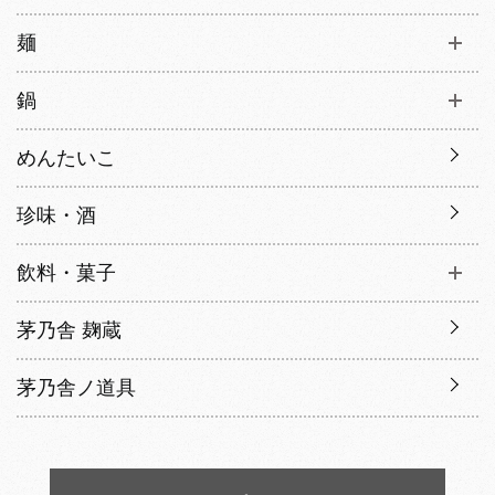
麺
鍋
めんたいこ
珍味・酒
飲料・菓子
茅乃舎 麹蔵
茅乃舎ノ道具