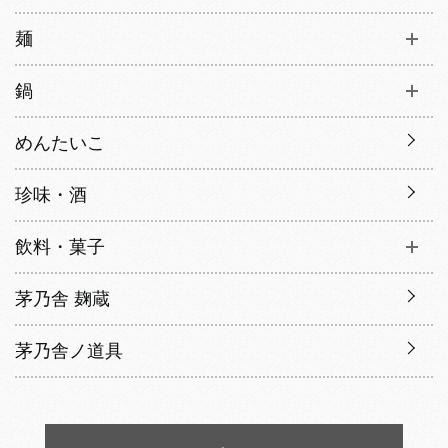
麺
鍋
めんたいこ
珍味・酒
飲料・菓子
茅乃舎 麹蔵
茅乃舎ノ道具