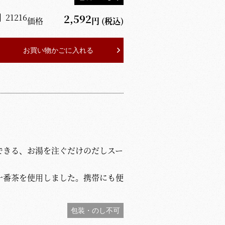
】
21216
2,592
価格
円
(税込)
お買い物かごに入れる
できる、お湯を注ぐだけのだしスー
一番茶を使用しました。携帯にも便
包装・のし不可