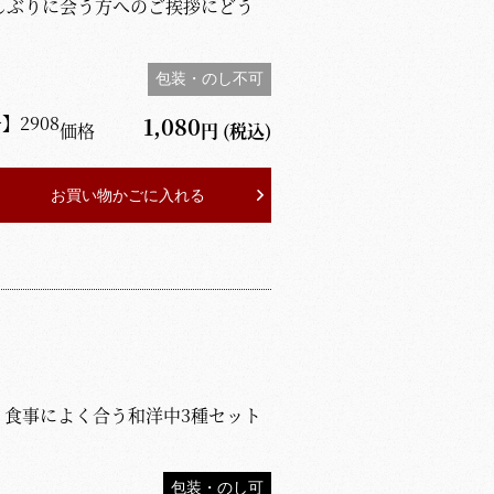
しぶりに会う方へのご挨拶にどう
包装・のし不可
号】
2908
1,080
価格
円
(税込)
お買い物かごに入れる
、食事によく合う和洋中3種セット
包装・のし可