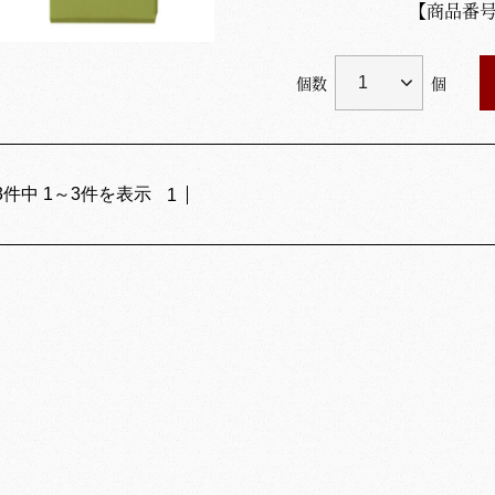
【商品番
個数
個
3
件中
1
～
3
件を表示
1