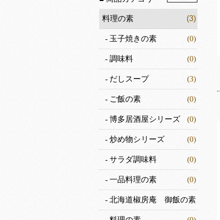
料理の素
(3)
-
玉子焼きの素
(0)
-
調味料
(0)
-
だしスープ
(3)
-
ご飯の素
(0)
-
博多居酒屋シリーズ
(0)
-
炒め物シリーズ
(0)
-
サラダ調味料
(0)
-
一品料理の素
(0)
-
北海道椒房庵 御飯の素
(0)
-
料理の素
(0)