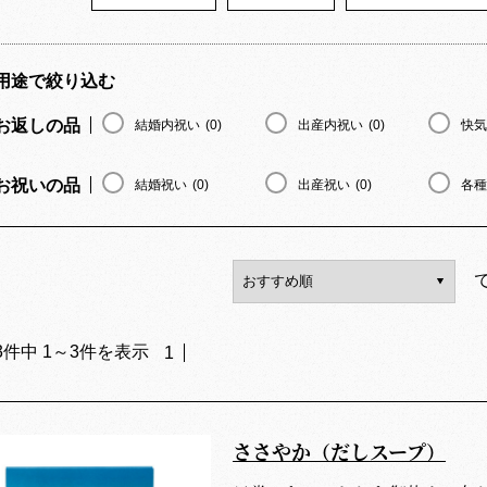
用途で絞り込む
お返しの品
結婚内祝い
(0)
出産内祝い
(0)
快気
お祝いの品
結婚祝い
(0)
出産祝い
(0)
各種
3
件中
1
～
3
件を表示
1
ささやか（だしスープ）