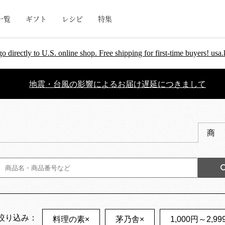
一覧
ギフト
レシピ
特集
go directly to U.S. online shop. Free shipping for first-time buyers! u
地震・台風の影響によるお届け遅延につきまして
商
絞り込み：
料理の素
×
茅乃舎
×
1,000円～2,99