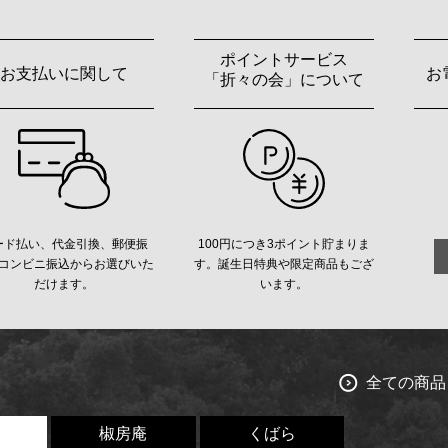
ポイントサービス
お支払いに関して
お
「折々の会」について
ード払い、代金引換、郵便振
100円につき3ポイント貯まりま
コンビニ振込からお選びいた
す。誕生日特典や限定商品もござ
だけます。
います。
全ての商品
椒房庵
くばら