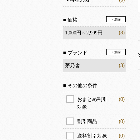
■ 価格
× 解除
1,000円～2,999円
(3)
■ ブランド
× 解除
茅乃舎
(3)
■ その他の条件
おまとめ割引
(0)
対象
割引商品
(0)
送料割引対象
(0)