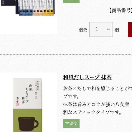
【商品番号
個数
個
和風だしスープ 抹茶
お茶×だしで和を感じることが
プです。
抹茶は旨みとコクが強い八女産
利なスティックタイプです。
常温便