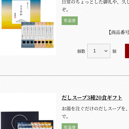
日常のちょっとした御礼や、久
ぞ。
常温便
【商品番
個数
個
だしスープ3種20食ギフト
お湯を注ぐだけのだしスープを
で。
常温便