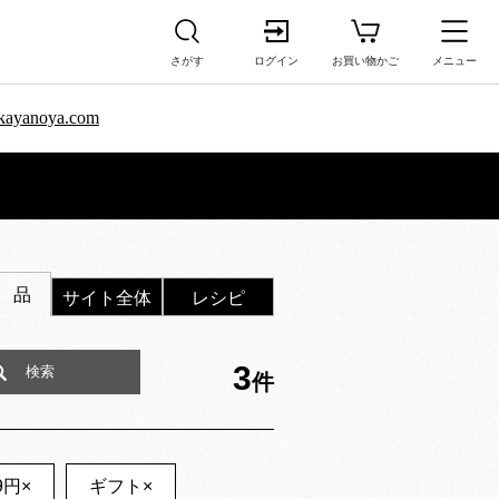
さがす
ログイン
お買い物かご
メニュー
sa.kayanoya.com
 品
サイト全体
レシピ
3
件
9円
×
ギフト
×