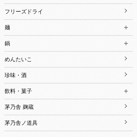
フリーズドライ
麺
鍋
めんたいこ
珍味・酒
飲料・菓子
茅乃舎 麹蔵
茅乃舎ノ道具