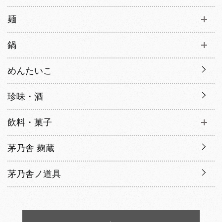
麺
鍋
めんたいこ
珍味・酒
飲料・菓子
茅乃舎 麹蔵
茅乃舎ノ道具