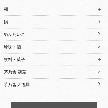
麺
鍋
めんたいこ
珍味・酒
飲料・菓子
茅乃舎 麹蔵
茅乃舎ノ道具