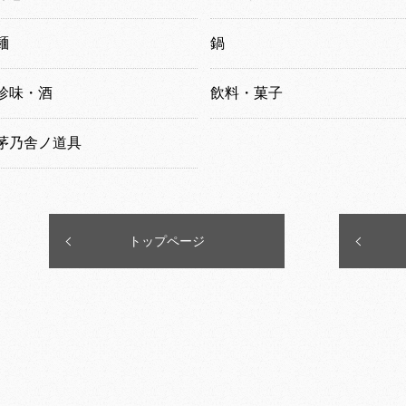
麺
鍋
珍味・酒
飲料・菓子
茅乃舎ノ道具
トップページ