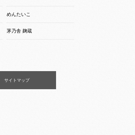
めんたいこ
茅乃舎 麹蔵
サイトマップ