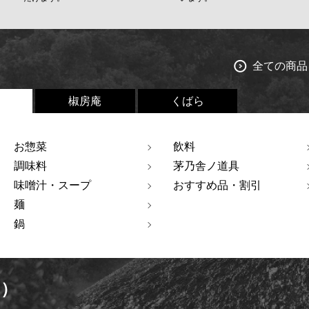
全ての商品
椒房庵
くばら
お惣菜
飲料
調味料
茅乃舎ノ道具
味噌汁・スープ
おすすめ品・割引
麺
鍋
ト）