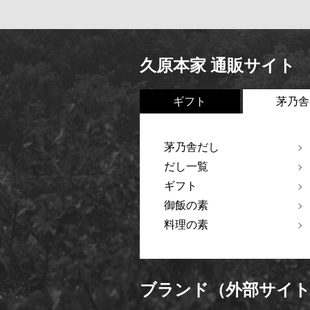
久原本家 通販サイト
ギフト
茅乃舎
茅乃舎だし
だし一覧
ギフト
御飯の素
料理の素
ブランド（外部サイ