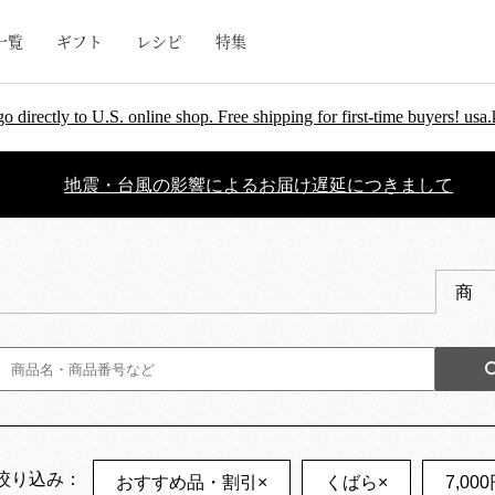
一覧
ギフト
レシピ
特集
go directly to U.S. online shop. Free shipping for first-time buyers! u
地震・台風の影響によるお届け遅延につきまして
商
絞り込み：
おすすめ品・割引
×
くばら
×
7,00