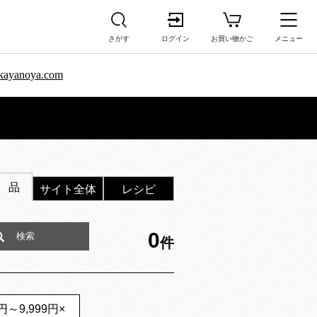
さがす
ログイン
お買い物かご
メニュー
sa.kayanoya.com
 品
サイト全体
レシピ
0
件
0円～9,999円
×