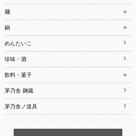
麺
鍋
めんたいこ
珍味・酒
飲料・菓子
茅乃舎 麹蔵
茅乃舎ノ道具