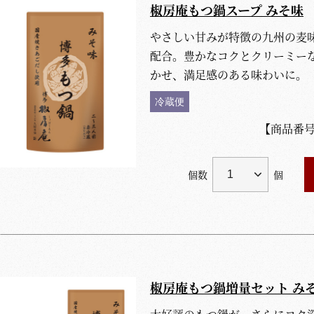
椒房庵もつ鍋スープ みそ味
やさしい甘みが特徴の九州の麦
配合。豊かなコクとクリーミー
かせ、満足感のある味わいに。
冷蔵便
【商品番
個数
個
椒房庵もつ鍋増量セット み