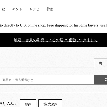
一覧
ギフト
レシピ
特集
go directly to U.S. online shop. Free shipping for first-time buyers! u
地震・台風の影響によるお届け遅延につきまして
商
絞り込み：
鍋
×
椒房庵
×