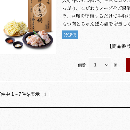
大好評のもつ鍋が、さらにコク
っぷり、こだわりスープをご堪
ラ、豆腐を準備するだけで手軽
もつ肉とちゃんぽん麺を増量し
冷凍便
【商品番
個数
個
7
件中
1
～
7
件を表示
1