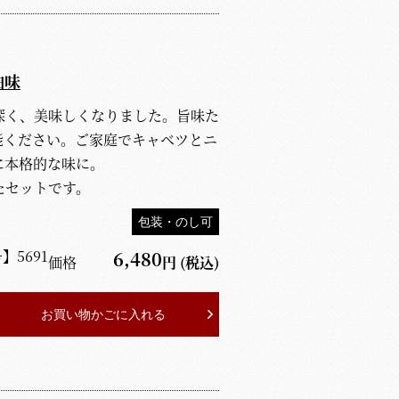
油味
深く、美味しくなりました。旨味た
能ください。ご家庭でキャベツとニ
に本格的な味に。
たセットです。
包装・のし可
号】
5691
6,480
価格
円
(税込)
お買い物かごに入れる