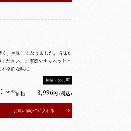
深く、美味しくなりました。旨味た
能ください。ご家庭でキャベツとニ
に本格的な味に。
包装・のし可
号】
5693
3,996
価格
円
(税込)
お買い物かごに入れる