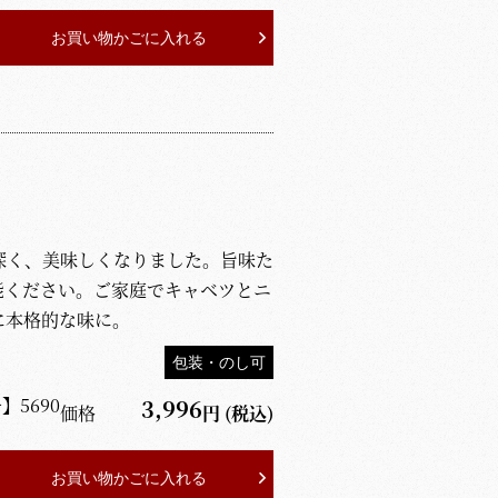
お買い物かごに入れる
深く、美味しくなりました。旨味た
能ください。ご家庭でキャベツとニ
に本格的な味に。
包装・のし可
号】
5690
3,996
価格
円
(税込)
お買い物かごに入れる