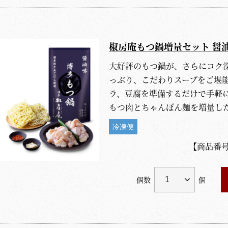
椒房庵もつ鍋増量セット 醤
大好評のもつ鍋が、さらにコク
っぷり、こだわりスープをご堪
ラ、豆腐を準備するだけで手軽
もつ肉とちゃんぽん麺を増量し
冷凍便
【商品番
個数
個