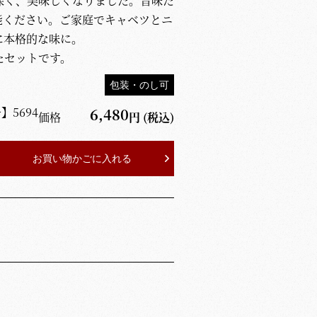
深く、美味しくなりました。旨味た
能ください。ご家庭でキャベツとニ
に本格的な味に。
たセットです。
包装・のし可
号】
5694
6,480
価格
円
(税込)
お買い物かごに入れる