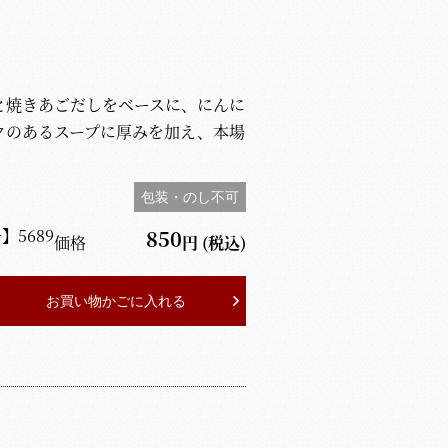
と焼きあごだしをベースに、にんに
クのあるスープに厚みを加え、本場
包装・のし不可
号】
5689
850
価格
円
(税込)
お買い物かごに入れる