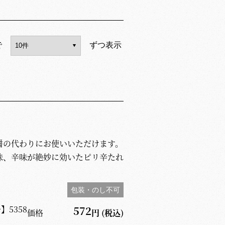
で
ずつ表示
醤の代わりにお使いいただけます。
味、辛味が絶妙に効いたピリ辛たれ
包装・のし不可
号】
5358
572
価格
円
(税込)