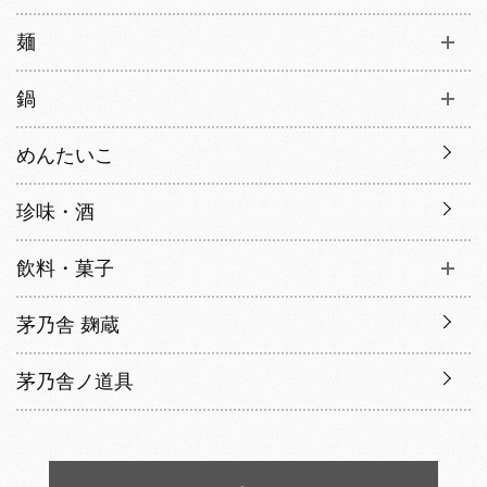
麺
鍋
めんたいこ
珍味・酒
飲料・菓子
茅乃舎 麹蔵
茅乃舎ノ道具