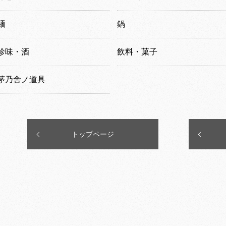
麺
鍋
珍味・酒
飲料・菓子
茅乃舎ノ道具
トップページ