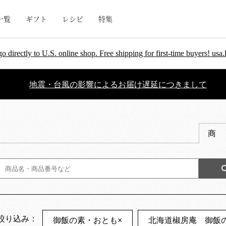
一覧
ギフト
レシピ
特集
go directly to U.S. online shop. Free shipping for first-time buyers! u
地震・台風の影響によるお届け遅延につきまして
商
絞り込み：
御飯の素・おとも
×
北海道椒房庵 御飯