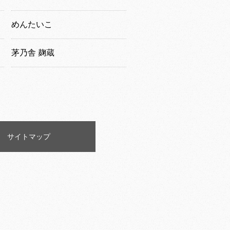
めんたいこ
茅乃舎 麹蔵
サイトマップ