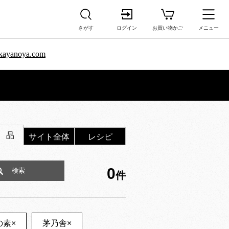
さがす
ログイン
お買い物かご
メニュー
sa.kayanoya.com
 品
サイト全体
レシピ
0
件
の素
×
茅乃舎
×