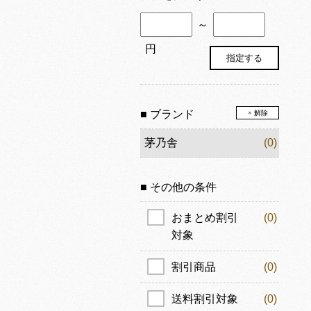
～
円
■ ブランド
× 解除
茅乃舎
(0)
■ その他の条件
おまとめ割引
(0)
対象
割引商品
(0)
送料割引対象
(0)