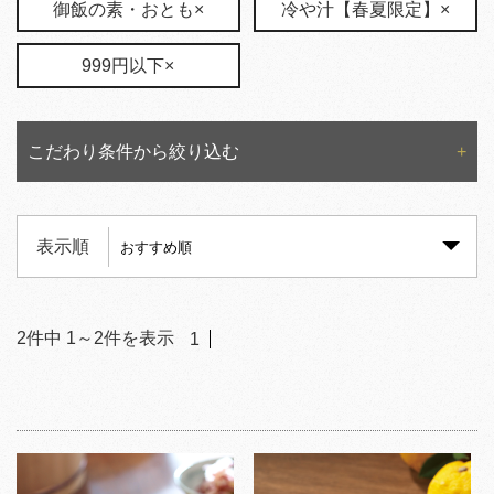
御飯の素・おとも×
冷や汁【春夏限定】×
999円以下×
こだわり条件から絞り込む
表示順
2
件中
1
～
2
件を表示
1