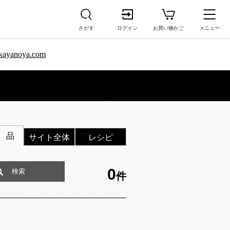
さがす
ログイン
お買い物かご
メニュー
sa.kayanoya.com
 品
サイト全体
レシピ
0
件