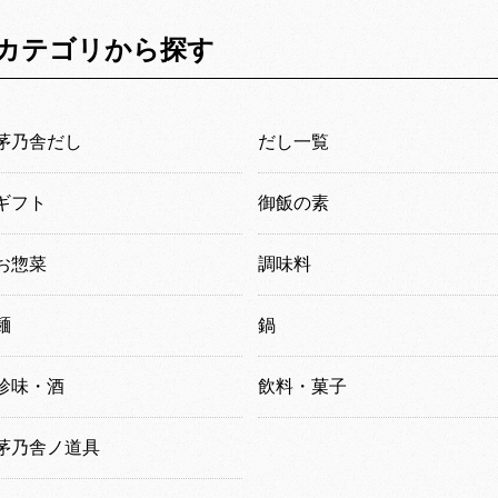
カテゴリから探す
茅乃舎だし
だし一覧
ギフト
御飯の素
お惣菜
調味料
麺
鍋
珍味・酒
飲料・菓子
茅乃舎ノ道具