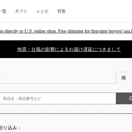
一覧
ギフト
レシピ
特集
go directly to U.S. online shop. Free shipping for first-time buyers! u
地震・台風の影響によるお届け遅延につきまして
商
絞り込み：