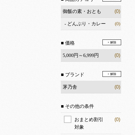
御飯の素・おとも
(0)
-
どんぶり・カレー
(0)
■ 価格
× 解除
5,000円～6,999円
(0)
■ ブランド
× 解除
茅乃舎
(0)
■ その他の条件
おまとめ割引
(0)
対象