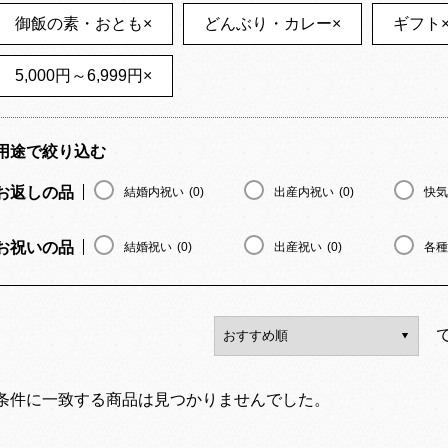
御飯の素・おとも
×
どんぶり・カレー
×
ギフト
5,000円～6,999円
×
用途で絞り込む
お返しの品
結婚内祝い
(0)
出産内祝い
(0)
快気
お祝いの品
結婚祝い
(0)
出産祝い
(0)
各種
条件に一致する商品は見つかりませんでした。