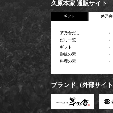
久原本家 通販サイト
ギフト
茅乃舎
茅乃舎だし
だし一覧
ギフト
御飯の素
料理の素
ブランド（外部サイ