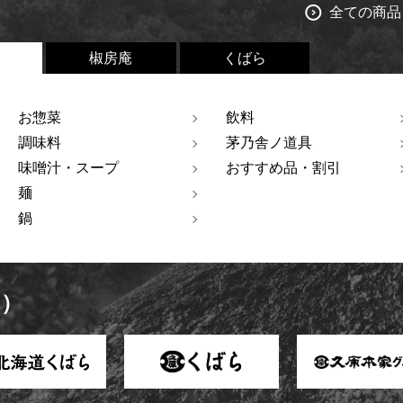
全ての商品
椒房庵
くばら
お惣菜
飲料
調味料
茅乃舎ノ道具
味噌汁・スープ
おすすめ品・割引
麺
鍋
ト）