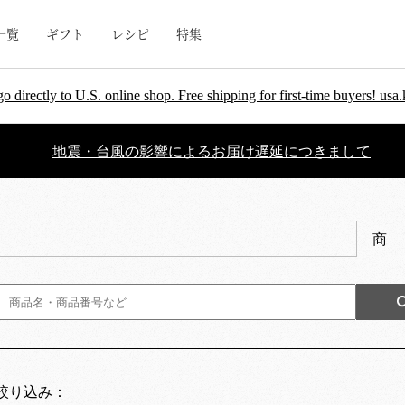
一覧
ギフト
レシピ
特集
go directly to U.S. online shop. Free shipping for first-time buyers! u
地震・台風の影響によるお届け遅延につきまして
商
絞り込み：