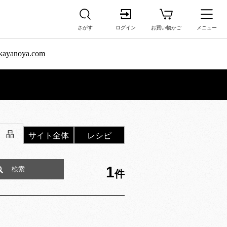
さがす
ログイン
お買い物かご
メニュー
sa.kayanoya.com
 品
サイト全体
レシピ
1
件