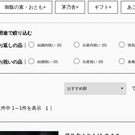
御飯の素・おとも
×
茅乃舎
×
ギフト
×
あ
用途で絞り込む
お返しの品
結婚内祝い
(0)
出産内祝い
(0)
快気
お祝いの品
結婚祝い
(0)
出産祝い
(0)
各種
1
件中
1
～
1
件を表示
1