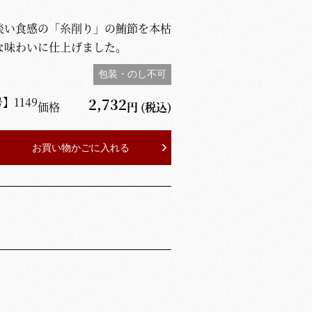
淡い食感の「糸削り」の鮪節を本枯
な味わいに仕上げました。
包装・のし不可
号】
1149
2,732
価格
円
(税込)
お買い物かごに入れる