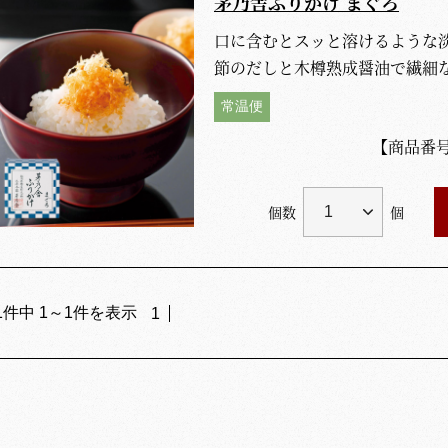
茅乃舎ふりかけ まぐろ
口に含むとスッと溶けるような
節のだしと木樽熟成醤油で繊細
常温便
【商品番
個数
個
1
件中
1
～
1
件を表示
1