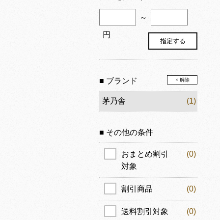
～
円
■ ブランド
× 解除
茅乃舎
(1)
■ その他の条件
おまとめ割引
(0)
対象
割引商品
(0)
送料割引対象
(0)