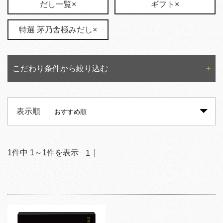
だし一覧×
ギフト×
特選 茅乃舎極みだし×
こだわり条件から絞り込む
表示順
1
件中
1
～
1
件を表示
1