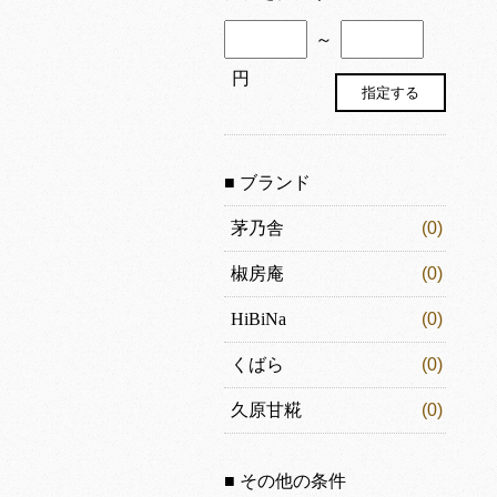
～
円
■ ブランド
茅乃舎
(0)
椒房庵
(0)
HiBiNa
(0)
くばら
(0)
久原甘糀
(0)
■ その他の条件