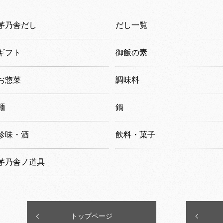
茅乃舎だし
だし一覧
ギフト
御飯の素
お惣菜
調味料
麺
鍋
珍味・酒
飲料・菓子
茅乃舎ノ道具
トップページ