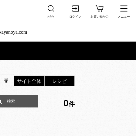
さがす
ログイン
お買い物かご
メニュー
sa.kayanoya.com
 品
サイト全体
レシピ
0
件