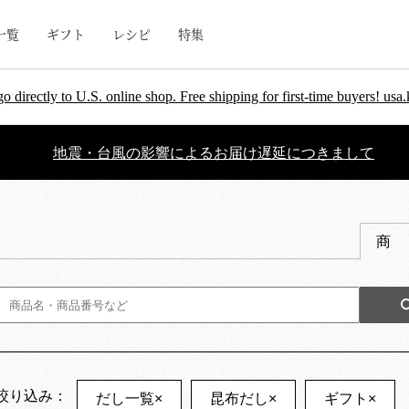
一覧
ギフト
レシピ
特集
go directly to U.S. online shop. Free shipping for first-time buyers! u
地震・台風の影響によるお届け遅延につきまして
商
絞り込み：
だし一覧
×
昆布だし
×
ギフト
×