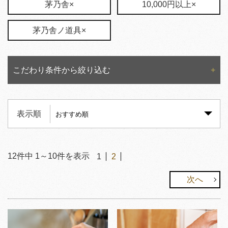
茅乃舎×
10,000円以上×
茅乃舎ノ道具×
こだわり条件から絞り込む
表示順
12
件中
1
～
10
件を表示
1
2
次へ