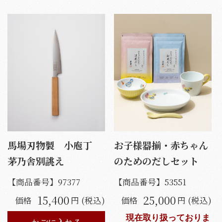
馬場刃物製 小庖丁
お子様器揃・赤ちゃん
茅乃舎別誂え
のためのだしセット
【商品番号】
97377
【商品番号】
53551
15,400
25,000
価格
円 (税込)
価格
円 (税込)
現在取り扱っておりま