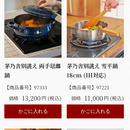
茅乃舎別誂え 両手琺瑯
茅乃舎別誂え 雪平鍋
鍋
18cm (IH対応)
【商品番号】
97333
【商品番号】
97221
13,200
11,000
価格
円 (税込)
価格
円 (税込)
かごに入れる
かごに入れる