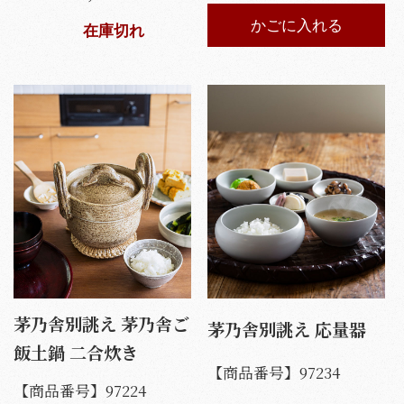
かごに入れる
在庫切れ
茅乃舎別誂え 茅乃舎ご
茅乃舎別誂え 応量器
飯土鍋 二合炊き
【商品番号】
97234
【商品番号】
97224