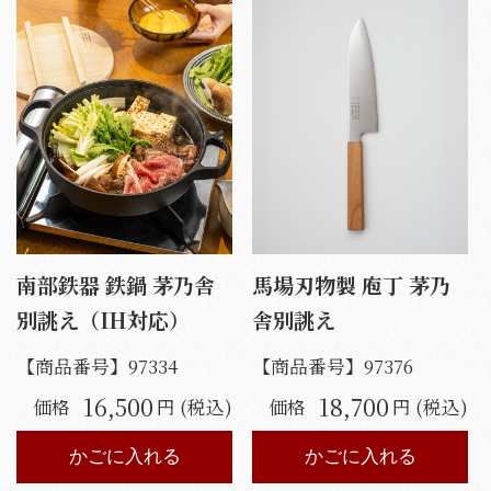
南部鉄器 鉄鍋 茅乃舎
馬場刃物製 庖丁 茅乃
別誂え（IH対応）
舎別誂え
【商品番号】
97334
【商品番号】
97376
16,500
18,700
価格
円 (税込)
価格
円 (税込)
かごに入れる
かごに入れる