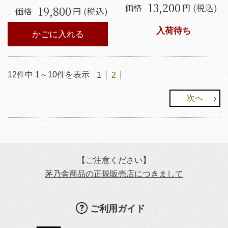
13,200
価格
円 (税込)
19,800
価格
円 (税込)
入荷待ち
かごに入れる
12
件中
1
～
10
件を表示
1
2
次へ
【ご注意ください】
茅乃舎商品の正規販売店につきまして
ご利用ガイド