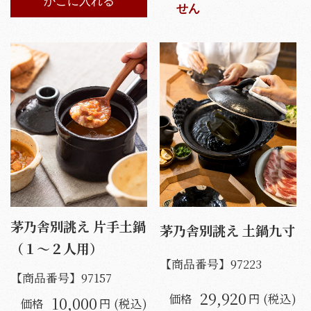
かごに入れる
せん
茅乃舎別誂え 片手土鍋
茅乃舎別誂え 土鍋九寸
（１～２人用）
【商品番号】
97223
【商品番号】
97157
29,920
価格
円 (税込)
10,000
価格
円 (税込)