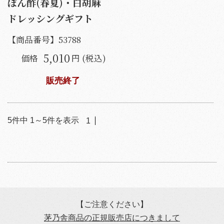
ぽん酢(春夏)・白胡麻
ドレッシングギフト
【商品番号】
53788
5,010
価格
円 (税込)
販売終了
5
件中
1
～
5
件を表示
1
【ご注意ください】
茅乃舎商品の正規販売店につきまして