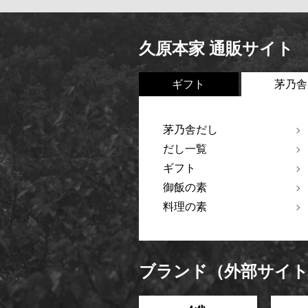
久原本家 通販サイト
ギフト
茅乃舎
茅乃舎だし
だし一覧
ギフト
御飯の素
料理の素
ブランド（外部サイ