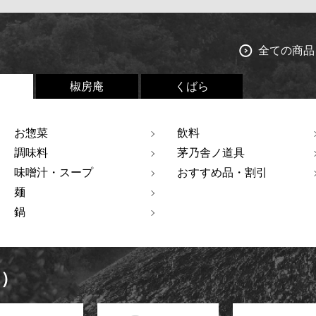
全ての商品
椒房庵
くばら
お惣菜
飲料
調味料
茅乃舎ノ道具
味噌汁・スープ
おすすめ品・割引
麺
鍋
ト）