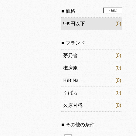
■ 価格
× 解除
999円以下
(0)
■ ブランド
茅乃舎
(0)
椒房庵
(0)
HiBiNa
(0)
くばら
(0)
久原甘糀
(0)
■ その他の条件