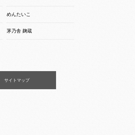
めんたいこ
茅乃舎 麹蔵
サイトマップ