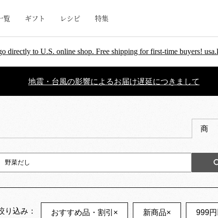
一覧
ギフト
レシピ
特集
go directly to U.S. online shop. Free shipping for first-time buyers! u
地震・台風の影響によるお届け遅延につきまして
商
絞り込み：
おすすめ品・割引
×
新商品
×
999