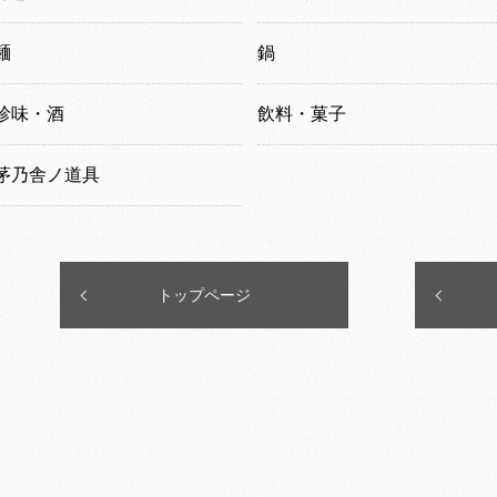
麺
鍋
珍味・酒
飲料・菓子
茅乃舎ノ道具
トップページ