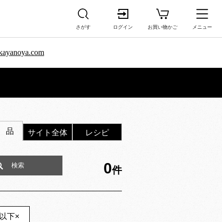
さがす
ログイン
お買い物かご
メニュー
sa.kayanoya.com
 品
サイト全体
レシピ
0
件
円以下
×