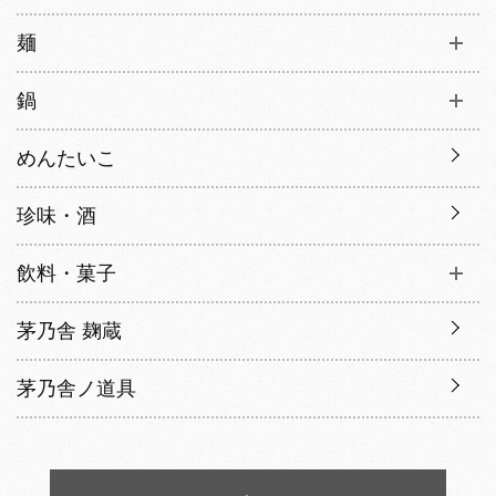
麺
鍋
めんたいこ
珍味・酒
飲料・菓子
茅乃舎 麹蔵
茅乃舎ノ道具