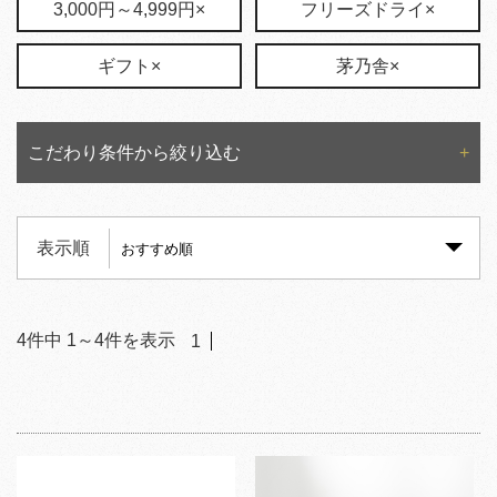
3,000円～4,999円×
フリーズドライ×
ギフト×
茅乃舎×
こだわり条件から絞り込む
表示順
4
件中
1
～
4
件を表示
1