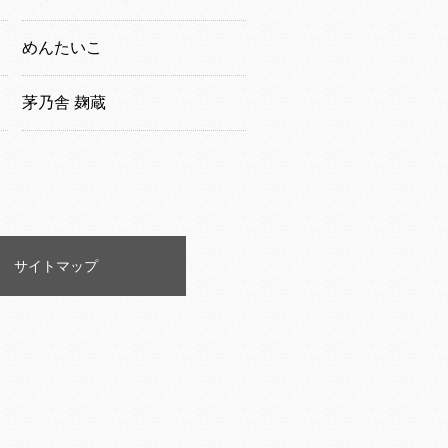
めんたいこ
茅乃舎 麹蔵
サイトマップ