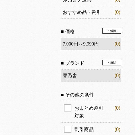
おすすめ品・割引
(0)
■ 価格
× 解除
7,000円～9,999円
(0)
■ ブランド
× 解除
茅乃舎
(0)
■ その他の条件
おまとめ割引
(0)
対象
割引商品
(0)