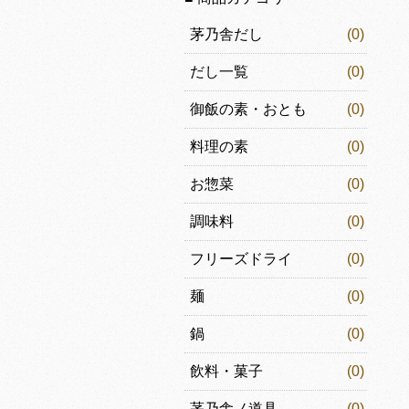
茅乃舎だし
(0)
だし一覧
(0)
御飯の素・おとも
(0)
料理の素
(0)
お惣菜
(0)
調味料
(0)
フリーズドライ
(0)
麺
(0)
鍋
(0)
飲料・菓子
(0)
茅乃舎ノ道具
(0)