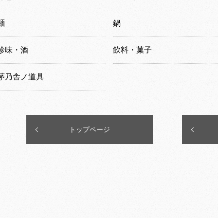
麺
鍋
珍味・酒
飲料・菓子
茅乃舎ノ道具
トップページ