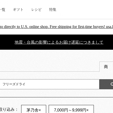
一覧
ギフト
レシピ
特集
go directly to U.S. online shop. Free shipping for first-time buyers! u
地震・台風の影響によるお届け遅延につきまして
商
絞り込み：
茅乃舎
×
7,000円～9,999円
×