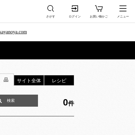
さがす
ログイン
お買い物かご
メニュー
sa.kayanoya.com
 品
サイト全体
レシピ
0
件