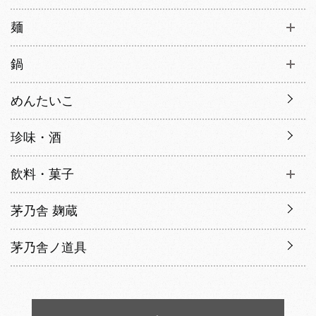
麺
鍋
めんたいこ
珍味・酒
飲料・菓子
茅乃舎 麹蔵
茅乃舎ノ道具